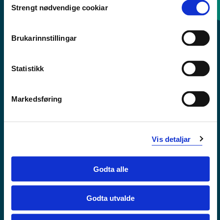
Strengt nødvendige cookiar
Selection
Sentralbord: 55 58 58 00
Brukarinnstillingar
Krise- og beredskapsnummer
Statistikk
Tilgjengelegheitserklæring
Personvern
Markedsføring
Vis detaljar
Godta alle
Godta utvalde