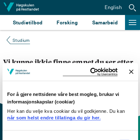
Hopp til innhald
English
Studietilbod
Forsking
Samarbeid
Studium
Vi kunne ikkje finne emnet du ser etter
Du kan prøve å
søke opp emnet du ser etter i
emnesøket vårt.
Du kan også sjekke om emnet har
engelsk emneplan ved å klikke på «English».
For å gjere nettsidene våre best mogleg, brukar vi
informasjonskapslar (cookiar)
Her kan du velje kva cookiar du vil godkjenne. Du kan
når som helst endre tillatinga du gir her.
Consent
Kontaktinfo og opningstider