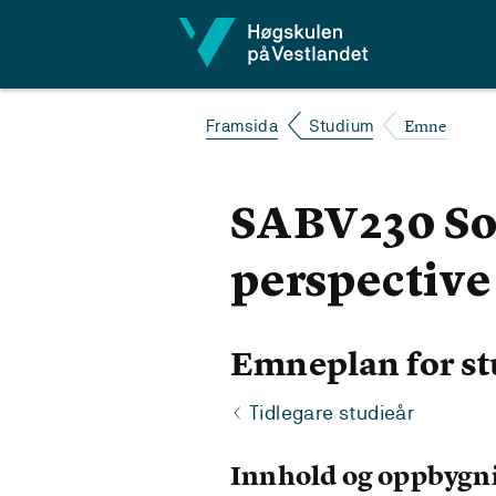
Hopp til innhald
Emne
Framsida
Studium
SABV230 Soc
perspective
Emneplan for st
Tidlegare studieår
Innhold og oppbygn