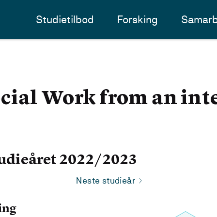
Studietilbod
Forsking
Samarb
ial Work from an int
udieåret 2022/2023
Neste studieår
ing