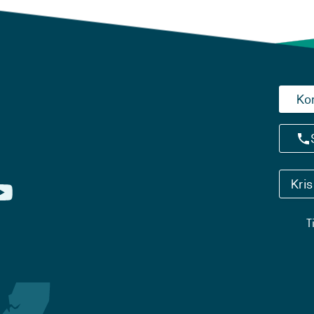
Ko
Kri
T