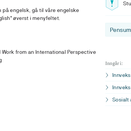
Stu
på engelsk, gå til våre engelske
lish" øverst i menyfeltet.
Pensum-
 Work from an International Perspective
g
Inngår i:
Innveks
Innveks
Sosialt