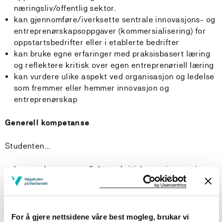
næringsliv/offentlig sektor.
kan gjennomføre/iverksette sentrale innovasjons- og
entreprenørskapsoppgaver (kommersialisering) for
oppstartsbedrifter eller i etablerte bedrifter
kan bruke egne erfaringer med praksisbasert læring
og reflektere kritisk over egen entreprenøriell læring
kan vurdere ulike aspekt ved organisasjon og ledelse
som fremmer eller hemmer innovasjon og
entreprenørskap
Generell kompetanse
Studenten...
kan analysere og reflektere kritisk over innovasjon
og entreprenøriell praksis i ulike bransjer, herunder
ansvarlighet i innovasjonsprosesser og
entreprenøriell læring og strategier.
har innsikt i sentrale utfordringer hos
For å gjere nettsidene våre best mogleg, brukar vi