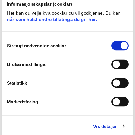
oppstartsbedrifter/entreprenører og etablerte
informasjonskapslar (cookiar)
virksomheter, og kan utføre
Her kan du velje kva cookiar du vil godkjenne. Du kan
entreprenørskapsoppgaver i en
når som helst endre tillatinga du gir her.
oppstartsbedrift/innovasjonsprosjekt
kan anvende teoretisk kunnskap til praktisk
gjennomføring, og anvende flerfaglig kunnskap i en
Consent
tverrfaglig sammenheng
Strengt nødvendige cookiar
Selection
har innsikt i ulike rammebetingelser for innovasjon i
offentlig og privat sektor
Brukarinnstillingar
Krav til forkunnskaper
Statistikk
Ingen
Markedsføring
Anbefalte forkunnskaper
INN500, INN510, INN514, INN518/INN519
Vis detaljar