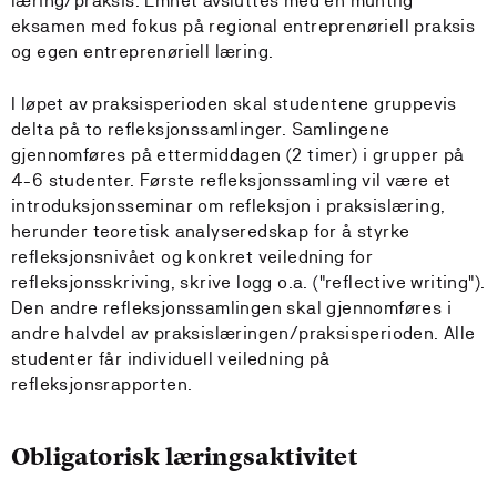
læring/praksis. Emnet avsluttes med en muntlig
eksamen med fokus på regional entreprenøriell praksis
og egen entreprenøriell læring.
I løpet av praksisperioden skal studentene gruppevis
delta på to refleksjonssamlinger. Samlingene
gjennomføres på ettermiddagen (2 timer) i grupper på
4-6 studenter. Første refleksjonssamling vil være et
introduksjonsseminar om refleksjon i praksislæring,
herunder teoretisk analyseredskap for å styrke
refleksjonsnivået og konkret veiledning for
refleksjonsskriving, skrive logg o.a. ("reflective writing").
Den andre refleksjonssamlingen skal gjennomføres i
andre halvdel av praksislæringen/praksisperioden. Alle
studenter får individuell veiledning på
refleksjonsrapporten.
Obligatorisk læringsaktivitet