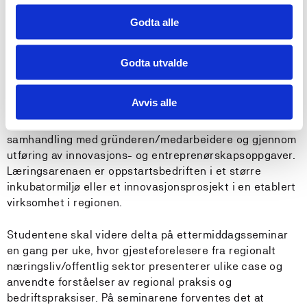
Undervisnings- og læringsformer
Godta alle
Emnet skal gi studentene praksisbasert entreprenøriell
læring i oppstartsbedrifter eller innovasjonsprosjekt og
Godta utvalde
kunnskap om entreprenøriell praksis i en regional
kontekst. Studenten vil få oppfølging av en mentor i sin
Avvis alle
virksomhet og av emneansvarlig/faglærere. Læringen er
studentaktiv og handlingsorientert, gjennom
samhandling med gründeren/medarbeidere og gjennom
utføring av innovasjons- og entreprenørskapsoppgaver.
Læringsarenaen er oppstartsbedriften i et større
inkubatormiljø eller et innovasjonsprosjekt i en etablert
virksomhet i regionen.
Studentene skal videre delta på ettermiddagsseminar
en gang per uke, hvor gjesteforelesere fra regionalt
næringsliv/offentlig sektor presenterer ulike case og
anvendte forståelser av regional praksis og
bedriftspraksiser. På seminarene forventes det at