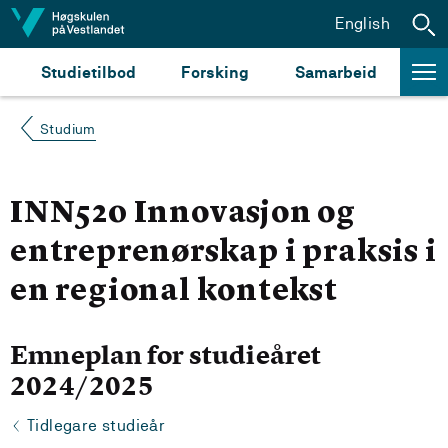
Hopp til innhald
English
Studietilbod
Forsking
Samarbeid
Studium
INN520 Innovasjon og
entreprenørskap i praksis i
en regional kontekst
Emneplan for studieåret
2024/2025
Tidlegare studieår