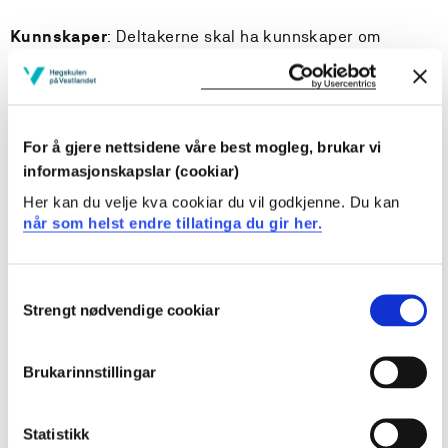
Kunnskaper
: Deltakerne skal ha kunnskaper om
sentrale tema i hovedemnet endringsledelse. Særlig da
grunnleggende kunnskaper om de mest vanlige
utfordringer som møter ledere i maritimt relaterte
virksomheter i styrte organisatoriske
For å gjere nettsidene våre best mogleg, brukar vi
endringsprosesser; og de mest vanlige feil som blir gjort
informasjonskapslar (cookiar)
i slike prosesser.
Her kan du velje kva cookiar du vil godkjenne. Du kan
Ferdigheter
: Deltakerne skal med bakgrunn i teori og
når som helst endre tillatinga du gir her.
forskning fra pensum gjenkjenne sentrale elementer i
organisatoriske endringsprosesser og i noen grad
Consent
forklare feil de observerer blir gjort i slike prosesser.
Strengt nødvendige cookiar
Selection
Kompetanse
:
Brukarinnstillingar
Deltakerne skal ha innsikt i de mest sentrale
utfordringer og dilemmaer innenfor faget
endringsledelse
Statistikk