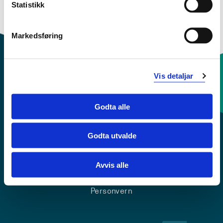
Statistikk
Dette emnet er kun beskrevet på engelsk. Klikk på
"English" for å få fram emneplanen.
Markedsføring
Vis detaljar
Kontaktinfo og opningstider
Godta alle
Sentralbord: 55 58 58 00
Godta utvalde
Krise- og beredskapsnummer
Avvis alle
Tilgjengelegheitserklæring
Personvern