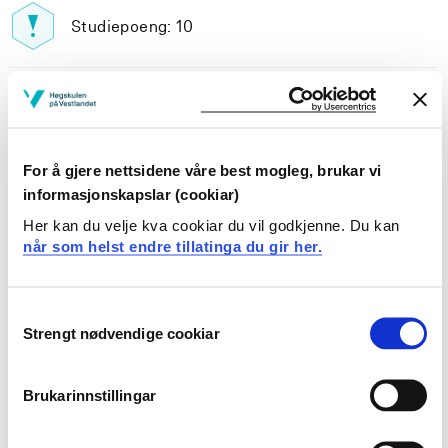
Studiepoeng: 10
Pensum-/litteraturliste
For å gjere nettsidene våre best mogleg, brukar vi
informasjonskapslar (cookiar)
Inngår i:
Her kan du velje kva cookiar du vil godkjenne. Du kan
når som helst endre tillatinga du gir her.
Anvendt datateknologi og ingeniørvitenskap |
datavitenskapelig studieretning
Consent
Strengt nødvendige cookiar
Anvendt datateknologi og ingeniørvitenskap |
Selection
ingeniørvitenskapelig studieretning
Brukarinnstillingar
Innhold og oppbygning