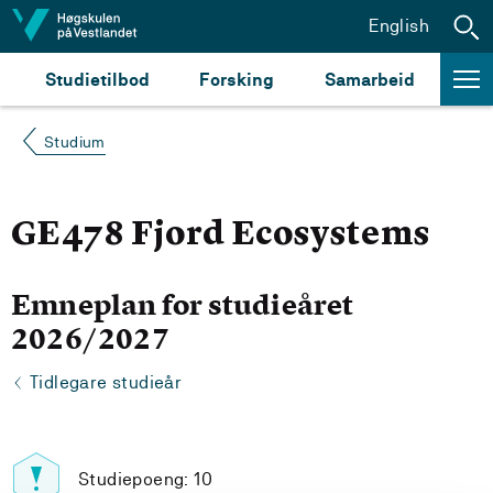
Hopp til innhald
English
Studietilbod
Forsking
Samarbeid
Studium
GE478 Fjord Ecosystems
Emneplan for studieåret
2026/2027
Tidlegare studieår
Studiepoeng: 10