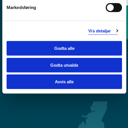
Markedsføring
Kontaktinfo og opningstider
Vis detaljar
Sentralbord: 55 58 58 00
Godta alle
Krise- og beredskapsnummer
Godta utvalde
Tilgjengelegheitserklæring
Avvis alle
Personvern