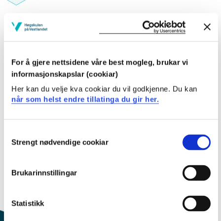
Pensum-/litteraturliste
For å gjere nettsidene våre best mogleg, brukar vi
informasjonskapslar (cookiar)
Her kan du velje kva cookiar du vil godkjenne. Du kan
Inngår i:
når som helst endre tillatinga du gir her.
From Mountain to Fjord
Consent
Geologi og geofare
Strengt nødvendige cookiar
Selection
Innhald og oppbygging
Brukarinnstillingar
Dette emnet er berre skildra på engelsk. Klikk på
Statistikk
"English" øvst til høgre for å få fram skildringa.