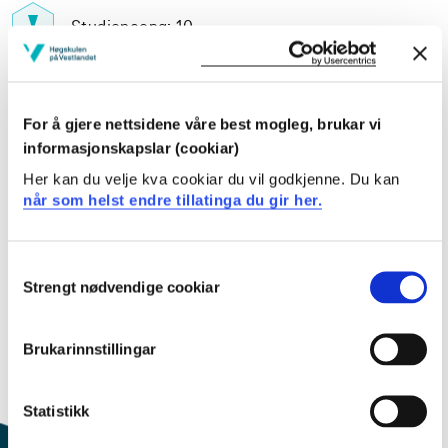
Studiepoeng: 10
Pensum-/litteraturliste
For å gjere nettsidene våre best mogleg, brukar vi
informasjonskapslar (cookiar)
Her kan du velje kva cookiar du vil godkjenne. Du kan
når som helst endre tillatinga du gir her.
Inngår i:
Bærekraftig energiteknologi
Consent
Strengt nødvendige cookiar
Selection
Innhold og oppbygning
Brukarinnstillingar
Dette emnet er kun beskrevet på engelsk. Klikk på
"English" for å få fram emnebeskrivelsen.
Statistikk