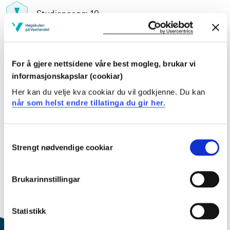
Studiepoeng: 10
Pensum-/litteraturliste
For å gjere nettsidene våre best mogleg, brukar vi
informasjonskapslar (cookiar)
Her kan du velje kva cookiar du vil godkjenne. Du kan
når som helst endre tillatinga du gir her.
Inngår i:
Klima og miljøforvaltning
Consent
Strengt nødvendige cookiar
Selection
Innhald og oppbygging
Brukarinnstillingar
Dette emnet er berre skildra på engelsk. Klikk på
"English" øvst til høgre for å få fram skildringa.
Statistikk