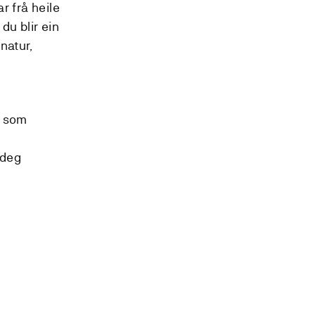
r frå heile
du blir ein
natur,
g som
 deg