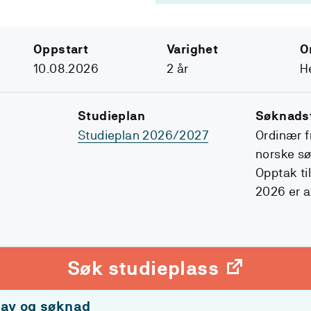
Oppstart
Varighet
O
10.08.2026
2 år
He
Studieplan
Søknadsf
Studieplan 2026/2027
Ordinær fr
norske sø
Opptak til
2026 er a
Søk studieplass
av og søknad