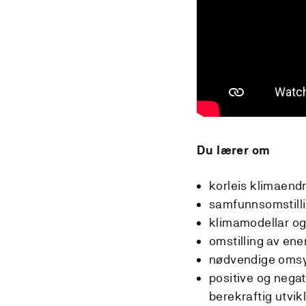
Du lærer om
korleis klimaend
samfunnsomstillin
klimamodellar og
omstilling av ene
nødvendige omsyn
positive og negat
berekraftig utvikl