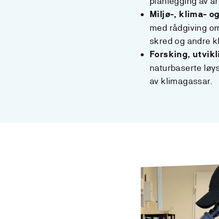
planlegging av ar
Miljø-, klima- o
med rådgiving om
skred og andre k
Forsking, utvik
naturbaserte løys
av klimagassar.