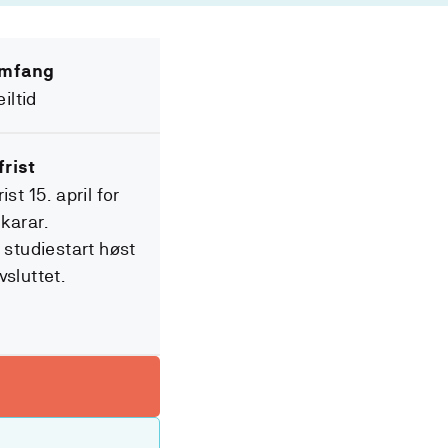
mfang
iltid
rist
ist 15. april for
karar.
 studiestart høst
vsluttet.