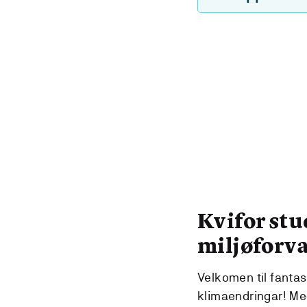
Kvifor stu
miljøforv
Velkomen til fanta
klimaendringar! Med 