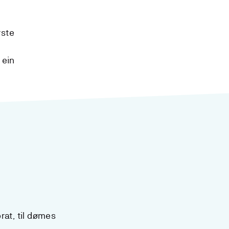
rste
 ein
rat, til dømes