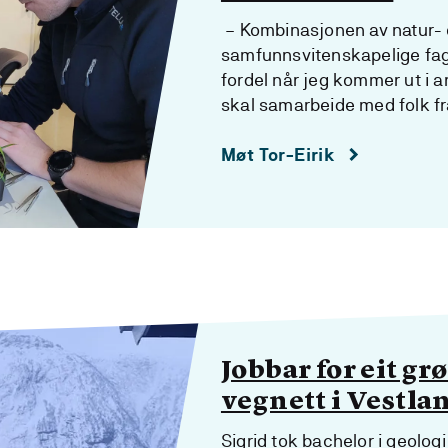
– Kombinasjonen av natur-
samfunnsvitenskapelige fag 
fordel når jeg kommer ut i a
skal samarbeide med folk fra
Møt Tor-Eirik
Jobbar for eit gr
vegnett i Vestla
Sigrid tok bachelor i geologi