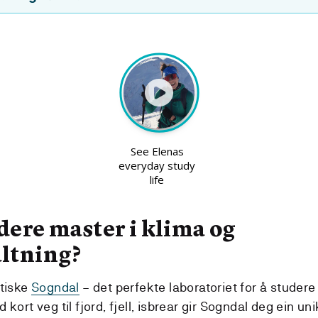
dere master i klima og
altning?
stiske
Sogndal
– det perfekte laboratoriet for å studere
kort veg til fjord, fjell, isbrear gir Sogndal deg ein uni