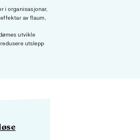
ler i organisasjonar,
effektar av flaum,
l dømes utvikle
å redusere utslepp
løse