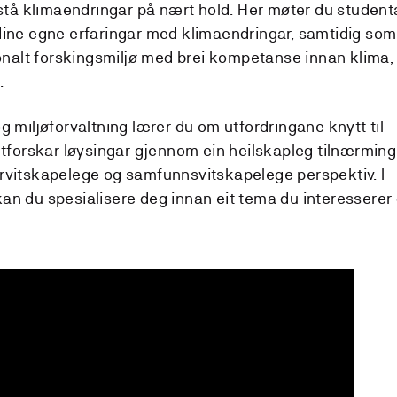
rstå klimaendringar på nært hold. Her møter du studenta
ine egne erfaringar med klimaendringar, samtidig som 
jonalt forskingsmiljø med brei kompetanse innan klima, 
.
g miljøforvaltning lærer du om utfordringane knytt til
utforskar løysingar gjennom ein heilskapleg tilnærmin
rvitskapelege og samfunnsvitskapelege perspektiv. I
an du spesialisere deg innan eit tema du interesserer