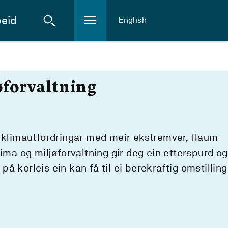
eid
English
øforvaltning
e klimautfordringar med meir ekstremver, flaum
lima og miljøforvaltning gir deg ein etterspurd og
å korleis ein kan få til ei berekraftig omstilling