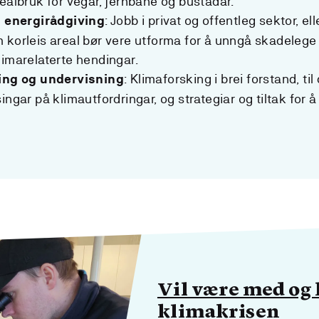
ealbruk for vegar, jernbane og bustadar.
: Jobb i privat og offentleg sektor, el
g energirådgiving
 korleis areal bør vere utforma for å unngå skadelege 
limarelaterte hendingar.
: Klimaforsking i brei forstand, ti
ling og undervisning
ingar på klimautfordringar, og strategiar og tiltak for 
Vil være med og 
klimakrisen