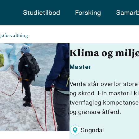
Studietilbod
Forsking
Samarb
jøforvaltning
Klima og milj
Master
Verda står overfor stor
og skred. Ein master i k
tverrfagleg kompetanse p
og grønare åtferd.
Sogndal