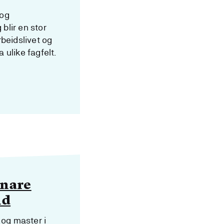
 og
blir en stor
rbeidslivet og
 ulike fagfelt.
ønare
nd
 og master i