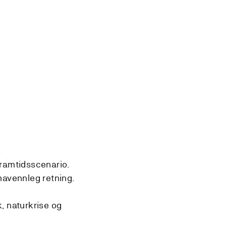
.
framtidsscenario.
mavennleg retning.
, naturkrise og