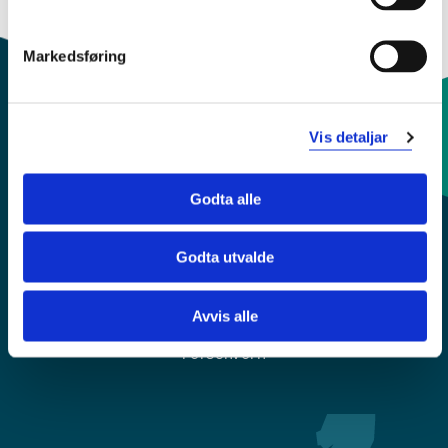
engelske nettsider ved å klikke "English" øverst i
menyfeltet.
Markedsføring
Vis detaljar
Kontaktinfo og opningstider
Godta alle
Sentralbord: 55 58 58 00
Godta utvalde
Krise- og beredskapsnummer
Avvis alle
Tilgjengelegheitserklæring
Personvern