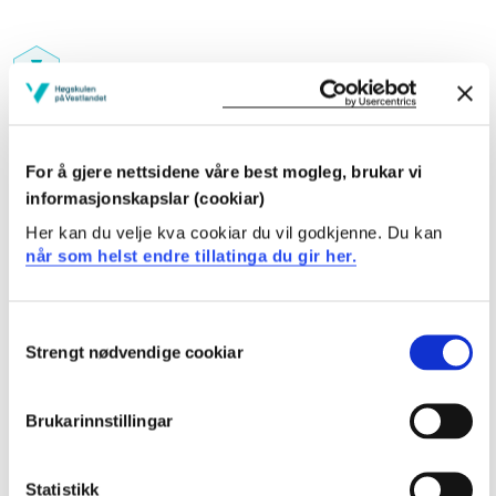
Studiepoeng: 10
Pensum-/litteraturliste
For å gjere nettsidene våre best mogleg, brukar vi
informasjonskapslar (cookiar)
Her kan du velje kva cookiar du vil godkjenne. Du kan
når som helst endre tillatinga du gir her.
Inngår i:
Consent
Bærekraftig energiteknologi
Strengt nødvendige cookiar
Selection
Brukarinnstillingar
Innhold og oppbygning
Emnebeskrivelsen finnes kun på engelsk, gå til våre
Statistikk