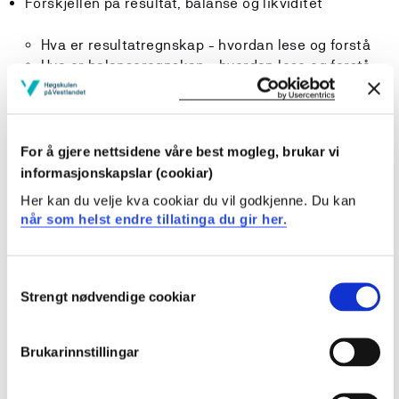
Forskjellen på resultat, balanse og likviditet
Hva er resultatregnskap - hvordan lese og forstå
Hva er balanseregnskap - hvordan lese og forstå
Hva er en god økonomirapport
Hvordan lese trender og faresignaler
For å gjere nettsidene våre best mogleg, brukar vi
informasjonskapslar (cookiar)
Budsjettering og prognosearbeid
Her kan du velje kva cookiar du vil godkjenne. Du kan
Økonomistyring i prosjekter
når som helst endre tillatinga du gir her.
Nøkkeltall
Hvordan bruke nøkkeltall til å analysere egen
Consent
virksomhet
Strengt nødvendige cookiar
Selection
Læringsutbytte
Brukarinnstillingar
Etter å ha gjennomført kurset vil du ha