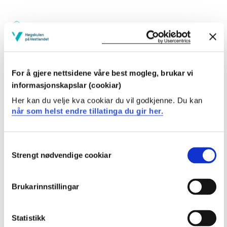
Studiepoeng: 10
For å gjere nettsidene våre best mogleg, brukar vi
Pensum-/litteraturliste
informasjonskapslar (cookiar)
Her kan du velje kva cookiar du vil godkjenne. Du kan
når som helst endre tillatinga du gir her.
Inngår i:
Consent
Klima og miljøforvaltning
Strengt nødvendige cookiar
Selection
Brukarinnstillingar
Innhald og oppbygging
Dette emnet er berre skildra på engelsk. Klikk på
Statistikk