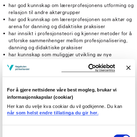
har god kunnskap om lærerprofesjonens utforming og
relasjon til andre aktørgrupper
har god kunnskap om lærerprofesjonen som aktør og
arena for danning og didaktiske praksiser
har innsikt i profesjonsteori og kjenner metoder for å
utforske sammenhenger mellom profesjonalisering,
danning og didaktiske praksiser
har kunnskap som muliggjør utvikling av nye
strategier og dokumentasjonsformer innenfor
fagområdet for kurset
Ferdigheter
For å gjere nettsidene våre best mogleg, brukar vi
informasjonskapslar (cookiar)
Studenten
Her kan du velje kva cookiar du vil godkjenne. Du kan
kan utvikle, planlegge og gjennomføre forskning som
når som helst endre tillatinga du gir her.
angår lærerprofesjonens danningsoppdrag og
danningspraksis
kan håndtere ulike redskap (bl.a. audio-visuelle og
Consent