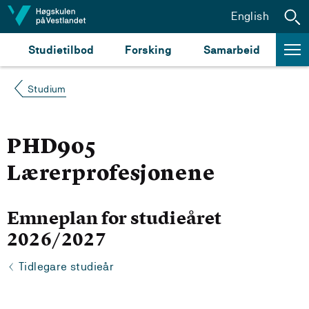
Hopp til innhald
English
Studietilbod
Forsking
Samarbeid
Studium
PHD905
Lærerprofesjonene
Emneplan for studieåret
2026/2027
Tidlegare studieår