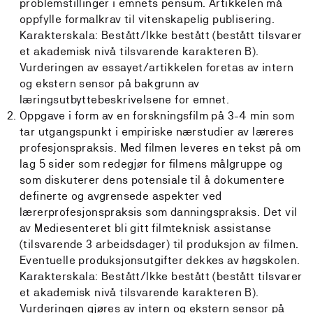
problemstillinger i emnets pensum. Artikkelen må
oppfylle formalkrav til vitenskapelig publisering.
Karakterskala: Bestått/Ikke bestått (bestått tilsvarer
et akademisk nivå tilsvarende karakteren B).
Vurderingen av essayet/artikkelen foretas av intern
og ekstern sensor på bakgrunn av
læringsutbyttebeskrivelsene for emnet.
Oppgave i form av en forskningsfilm på 3-4 min som
tar utgangspunkt i empiriske nærstudier av læreres
profesjonspraksis. Med filmen leveres en tekst på om
lag 5 sider som redegjør for filmens målgruppe og
som diskuterer dens potensiale til å dokumentere
definerte og avgrensede aspekter ved
lærerprofesjonspraksis som danningspraksis. Det vil
av Mediesenteret bli gitt filmteknisk assistanse
(tilsvarende 3 arbeidsdager) til produksjon av filmen.
Eventuelle produksjonsutgifter dekkes av høgskolen.
Karakterskala: Bestått/Ikke bestått (bestått tilsvarer
et akademisk nivå tilsvarende karakteren B).
Vurderingen gjøres av intern og ekstern sensor på