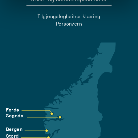
Tilgjengelegheitserklæring
Personvern
Førde
Sogndal
Bergen
Stord