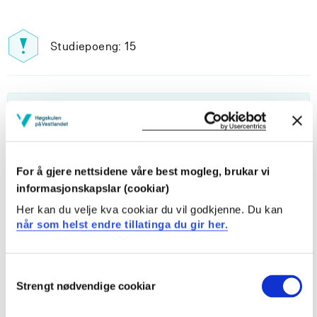
Studiepoeng: 15
Pensum-/litteraturliste
For å gjere nettsidene våre best mogleg, brukar vi
Inngår i:
informasjonskapslar (cookiar)
Her kan du velje kva cookiar du vil godkjenne. Du kan
Innvekslingsstudent - FHS - Sogndal
når som helst endre tillatinga du gir her.
Sosialt arbeid
Consent
Strengt nødvendige cookiar
Selection
Innhold og oppbygning