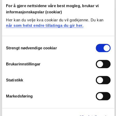
For å gjere nettsidene våre best mogleg, brukar vi
informasjonskapslar (cookiar)
ENG501
Her kan du velje kva cookiar du vil godkjenne. Du kan
Introduksjon til engelsk lingvistikk
når som helst endre tillatinga du gir her.
Semester: 1
15 sp
Consent
Strengt nødvendige cookiar
Selection
ENG601
Introduksjon til engelskspråkleg litteratur,
Brukarinnstillingar
historie og kultur
Semester: 1
15 sp
Statistikk
ENG701
Markedsføring
Engelsk lingvistikk 2