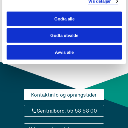
Semester: 2
15 sp
Vis detaljar
ENG801
Godta alle
Engelskspråkleg litteratur, historie og kultur
Godta utvalde
2
Semester: 2
15 sp
Avvis alle
Kontaktinfo og opningstider
Sentralbord: 55 58 58 00