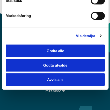
Statistikk
Semester: 1
5 sp
Markedsføring
Vis detaljar
Kontaktinfo og opningstider
Godta alle
Sentralbord: 55 58 58 00
Godta utvalde
Krise- og beredskapsnummer
Avvis alle
Tilgjengelegheitserklæring
Personvern