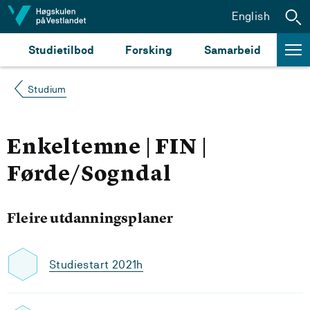
Hopp til innhald
English
Studietilbod
Forsking
Samarbeid
Studium
Enkeltemne | FIN |
Førde/Sogndal
Fleire utdanningsplaner
Studiestart 2021h