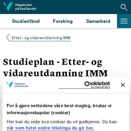
Hopp til innhald
Studietilbod
Forsking
Samarbeid
Etter- og vidareutdanning IMM
Studieplan - Etter- og
vidareutdanning IMM
Hausten 2025
Fleire studieplaner
For å gjere nettsidene våre best mogleg, brukar vi
informasjonskapslar (cookiar)
Kull Hausten 2025
Her kan du velje kva cookiar du vil godkjenne. Du kan
når som helst endre tillatinga du gir her.