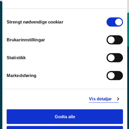
Consent
Strengt nødvendige cookiar
Selection
Kontaktinfo og opningstider
Brukarinnstillingar
Sentralbord: 55 58 58 00
Statistikk
Krise- og beredskapsnummer
Markedsføring
Tilgjengelegheitserklæring
Personvern
Vis detaljar
Godta alle