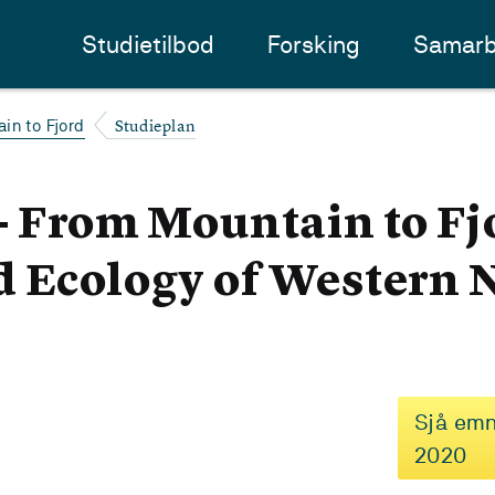
Studietilbod
Forsking
Samarb
Studieplan
in to Fjord
- From Mountain to Fjo
d Ecology of Western
Sjå emn
2020