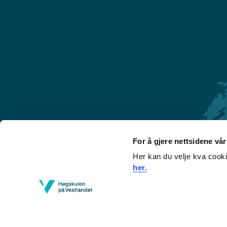
For å gjere nettsidene vå
Her kan du velje kva cook
Førde
her.
Sogndal
Bergen
Stord
Haugesund