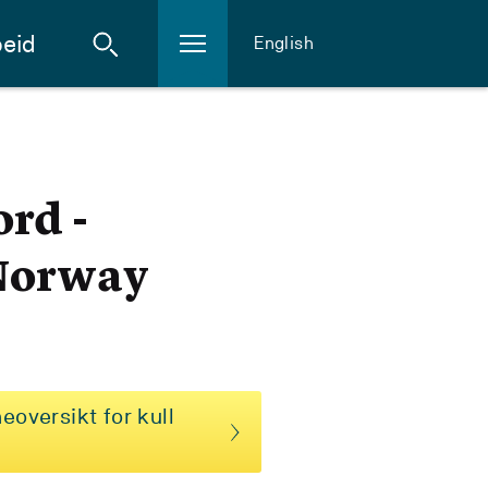
eid
English
rd -
 Norway
eoversikt for kull