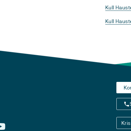
Kull Haus
Kull Haust
Ko
Kri