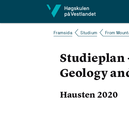
Hopp til innhald
Framsida
Studium
From Mounta
Studieplan 
Geology an
Hausten 2020