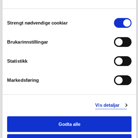
Studiestart 2018v
Consent
Strengt nødvendige cookiar
Selection
Studiestart 2017h
Brukarinnstillingar
Utdanningsplan 2019 vår, 30
Statistikk
studiepoeng
Markedsføring
Oversikt
Vis detaljar
Krav: 30 studiepoeng
Godta alle
Obligatoriske emner