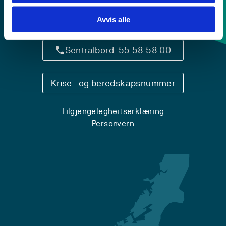
Avvis alle
Kontaktinfo og opningstider
Sentralbord: 55 58 58 00
Krise- og beredskapsnummer
Tilgjengelegheitserklæring
Personvern