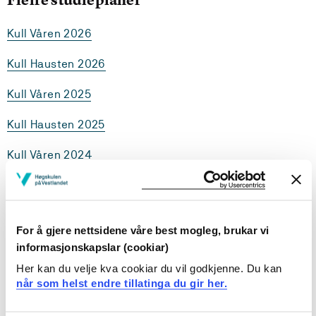
Kull Våren 2026
Kull Hausten 2026
Kull Våren 2025
Kull Hausten 2025
Kull Våren 2024
Kull Hausten 2024
Kull Våren 2023
For å gjere nettsidene våre best mogleg, brukar vi
Kull Hausten 2023
informasjonskapslar (cookiar)
Her kan du velje kva cookiar du vil godkjenne. Du kan
Kull Våren 2022
når som helst endre tillatinga du gir her.
Kull Hausten 2022