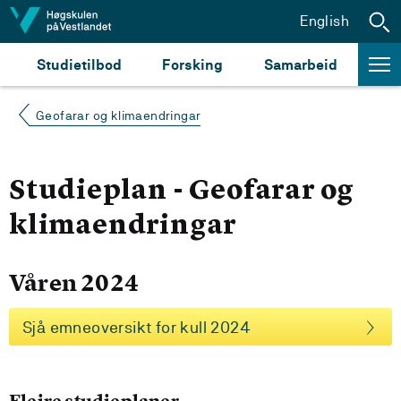
Hopp til innhald
English
Studietilbod
Forsking
Samarbeid
Geofarar og klimaendringar
Studieplan - Geofarar og
klimaendringar
Våren 2024
Sjå emneoversikt for kull 2024
Fleire studieplaner