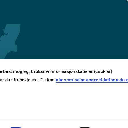
re best mogleg, brukar vi informasjonskapslar (cookiar)
iar du vil godkjenne. Du kan
når som helst endre tillatinga du g