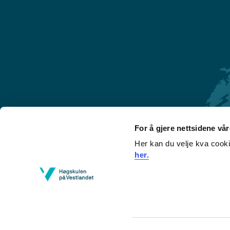
For å gjere nettsidene vå
Her kan du velje kva cook
Førde
her.
Sogndal
Bergen
Stord
Haugesund