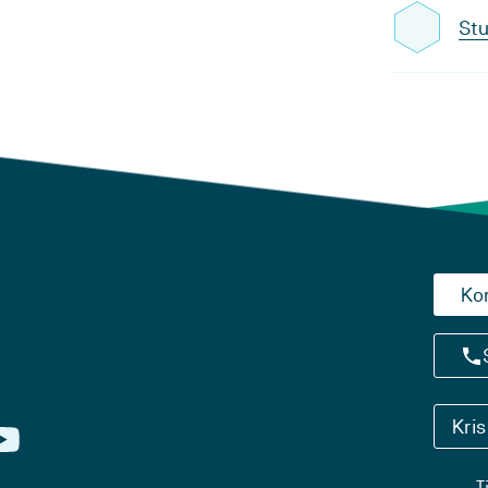
Stu
Ko
Kri
T