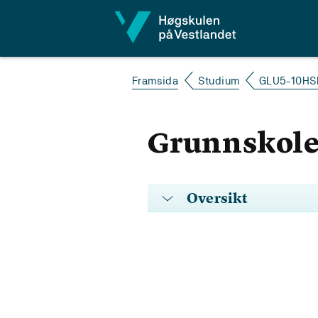
Hopp til innhald
Framsida
Studium
GLU5-10HS
Grunnskole
Oversikt