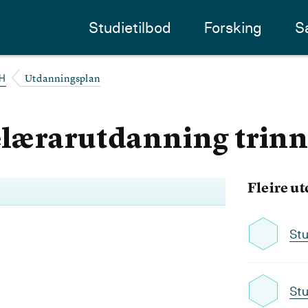
Studietilbod
Forsking
S
Utdanningsplan
H
lærarutdanning trinn
Fleire u
Stu
Stu