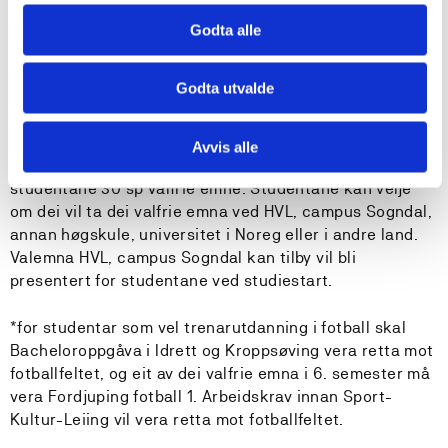
3. studieår
Godta alle
- Bacheloroppgåve (15 sp)
Godta utvalde
- Sport - kultur - leiing (15 sp)
Avvis alle
I vårsemesteret i 3. studieår (6. semester) vel
studentane 30 sp valfrie emne. Studentane kan velje
om dei vil ta dei valfrie emna ved HVL, campus Sogndal,
annan høgskule, universitet i Noreg eller i andre land.
Valemna HVL, campus Sogndal kan tilby vil bli
presentert for studentane ved studiestart.
*for studentar som vel trenarutdanning i fotball skal
Bacheloroppgåva i Idrett og Kroppsøving vera retta mot
fotballfeltet, og eit av dei valfrie emna i 6. semester må
vera Fordjuping fotball 1. Arbeidskrav innan Sport-
Kultur-Leiing vil vera retta mot fotballfeltet.