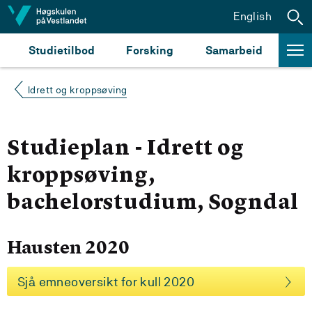
Hopp til innhald
English
Studietilbod
Forsking
Samarbeid
Idrett og kroppsøving
Studieplan - Idrett og
kroppsøving,
bachelorstudium, Sogndal
Hausten 2020
Sjå emneoversikt for kull 2020