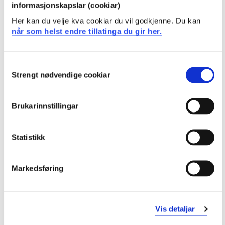
informasjonskapslar (cookiar)
- Aktivitetslære, 15 sp
Her kan du velje kva cookiar du vil godkjenne. Du kan
når som helst endre tillatinga du gir her.
- Treningslære, 15 sp
2. studieår
Consent
Strengt nødvendige cookiar
Selection
- Ferdigheitslæring, 15 sp
Brukarinnstillingar
- Aktivitetsfag, 15 sp
- Idrettsfordjupning, 15 sp
Statistikk
- Coaching, 15 sp
Markedsføring
*for studentar som vel trenarutdanning i fotball vil
arbeidskrav innan Ferdigheitslæring, Idrettsfordjuping
og Coaching vera retta mot fotballfeltet. I Aktivitetsfag
Vis detaljar
er ein av aktivitetane fotball.