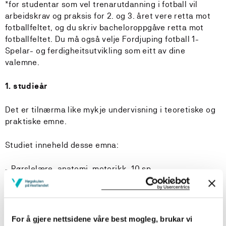
*for studentar som vel trenarutdanning i fotball vil
arbeidskrav og praksis for 2. og 3. året vere retta mot
fotballfeltet, og du skriv bacheloroppgåve retta mot
fotballfeltet. Du må også velje Fordjuping fotball 1-
Spelar- og ferdigheitsutvikling som eitt av dine
valemne.
1. studieår
Det er tilnærma like mykje undervisning i teoretiske og
praktiske emne.
Studiet inneheld desse emna:
- Rørslelære, anatomi, motorikk, 10 sp
- Idrett og samfunn, 10 sp
- Undervisningslære, 10 sp
For å gjere nettsidene våre best mogleg, brukar vi