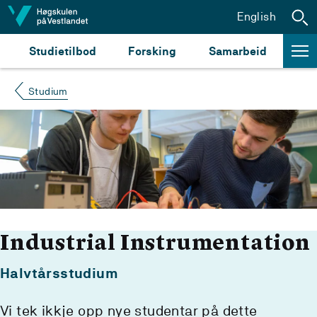
Hopp til innhald
English
Studietilbod
Forsking
Samarbeid
Studium
Industrial Instrumentation
Halvtårsstudium
Vi tek ikkje opp nye studentar på dette