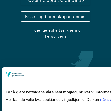
Sentralbord: 55 58 58 00
Krise- og beredskapsnummer
Tilgjengelegheitserklæring
Personvern
For å gjere nettsidene våre best mogleg, brukar vi informa
Her kan du velje kva cookiar du vil godkjenne. Du kan
når so
Førde
Sogndal