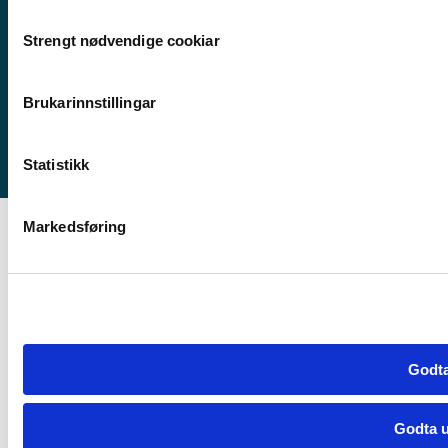
Consent
Bergen
Strengt nødvendige cookiar
Selection
Stord
Haugesund
Brukarinnstillingar
Statistikk
Markedsføring
Godta
Godta u