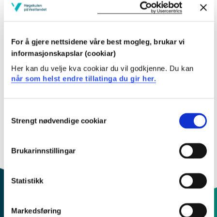
Fleire studieplaner
Kull Våren 2025
For å gjere nettsidene våre best mogleg, brukar vi
informasjonskapslar (cookiar)
Kull Hausten 2025
Her kan du velje kva cookiar du vil godkjenne. Du kan
når som helst endre tillatinga du gir her.
Kull Hausten 2024
Kull Våren 2023
Consent
Strengt nødvendige cookiar
Selection
Kull Hausten 2023
Kull Hausten 2022
Brukarinnstillingar
Statistikk
Markedsføring