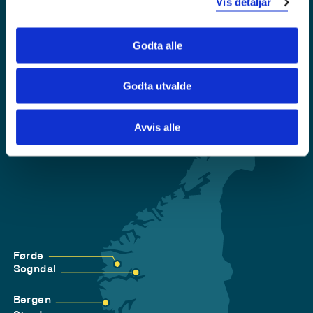
Vis detaljar
Krise- og beredskapsnummer
Tilgjengelegheitserklæring
Godta alle
Personvern
Godta utvalde
Avvis alle
Førde
Sogndal
Bergen