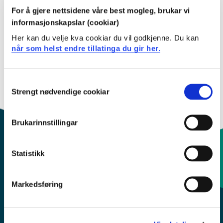
For å gjere nettsidene våre best mogleg, brukar vi
Fleire studieplaner
informasjonskapslar (cookiar)
Her kan du velje kva cookiar du vil godkjenne. Du kan
Kull Våren 2023
når som helst endre tillatinga du gir her.
Kull Hausten 2023
Consent
Kull Hausten 2022
Strengt nødvendige cookiar
Selection
Brukarinnstillingar
Statistikk
Kontaktinfo og opningstider
Markedsføring
Sentralbord: 55 58 58 00