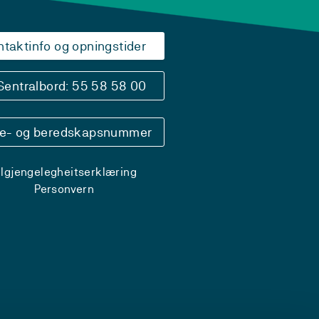
ntaktinfo og opningstider
Sentralbord: 55 58 58 00
se- og beredskapsnummer
ilgjengelegheitserklæring
Personvern