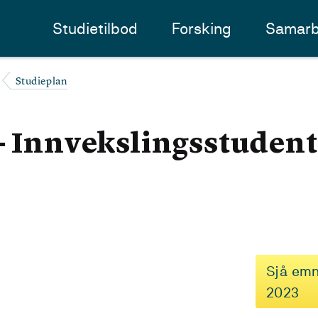
Studietilbod
Forsking
Samarb
Studieplan
- Innvekslingsstudent 
Sjå emn
2023