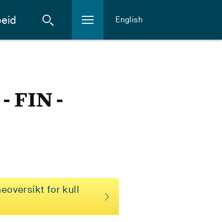
eid
English
- FIN -
eoversikt for kull