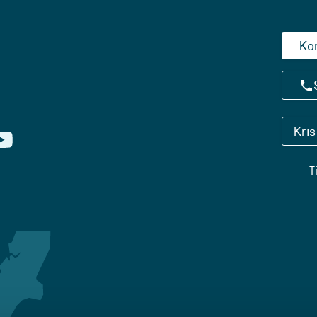
Ko
Kri
T