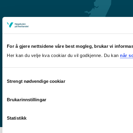
For å gjere nettsidene våre best mogleg, brukar vi informa
Her kan du velje kva cookiar du vil godkjenne. Du kan
når so
Førde
Sogndal
Consent
Bergen
Strengt nødvendige cookiar
Selection
Stord
Haugesund
Brukarinnstillingar
Statistikk