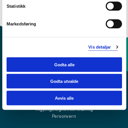
Statistikk
Oversikt
Markedsføring
Vis detaljar
Kontaktinfo og opningstider
Godta alle
Sentralbord: 55 58 58 00
Godta utvalde
Krise- og beredskapsnummer
Avvis alle
Tilgjengelegheitserklæring
Personvern