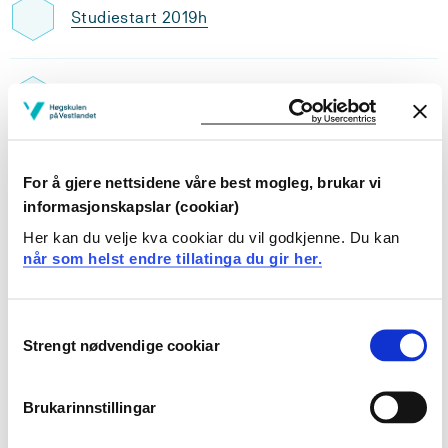
Studiestart 2019h
Studiestart 2018h
For å gjere nettsidene våre best mogleg, brukar vi
Studiestart 2017h
informasjonskapslar (cookiar)
Her kan du velje kva cookiar du vil godkjenne. Du kan
når som helst endre tillatinga du gir her.
Studiestart 2016h
Consent
Strengt nødvendige cookiar
Studiestart 2015h
Selection
Brukarinnstillingar
Studiestart 2014h