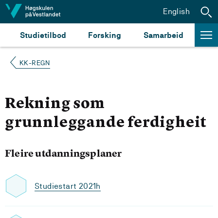
Hopp til innhald
English
Studietilbod
Forsking
Samarbeid
KK-REGN
Rekning som
grunnleggande ferdigheit
Fleire utdanningsplaner
Studiestart 2021h