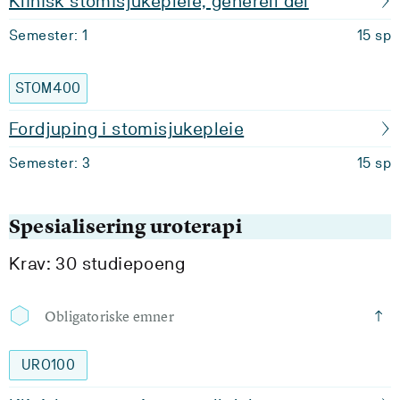
Klinisk stomisjukepleie, generell del
Semester: 1
15 sp
STOM400
Fordjuping i stomisjukepleie
Semester: 3
15 sp
Spesialisering uroterapi
Krav: 30 studiepoeng
Obligatoriske emner
URO100