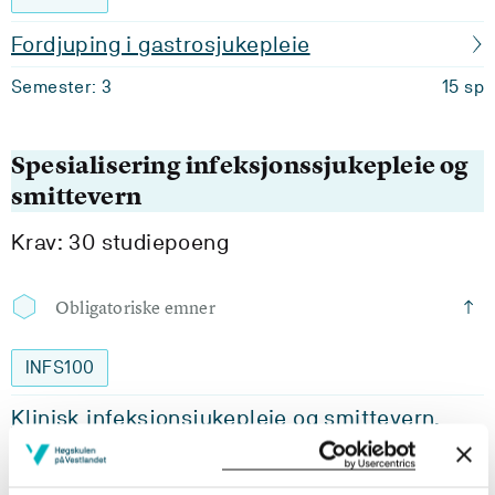
Fordjuping i gastrosjukepleie
Semester: 3
15 sp
Spesialisering infeksjonssjukepleie og
smittevern
Krav: 30 studiepoeng
Obligatoriske emner
INFS100
Klinisk infeksjonsjukepleie og smittevern,
generell del
Semester: 1
15 sp