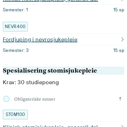
Semester: 1
15 sp
NEVR400
Fordjuping i nevrosjukepleie
Semester: 3
15 sp
Spesialisering stomisjukepleie
Krav: 30 studiepoeng
Obligatoriske emner
STOM100