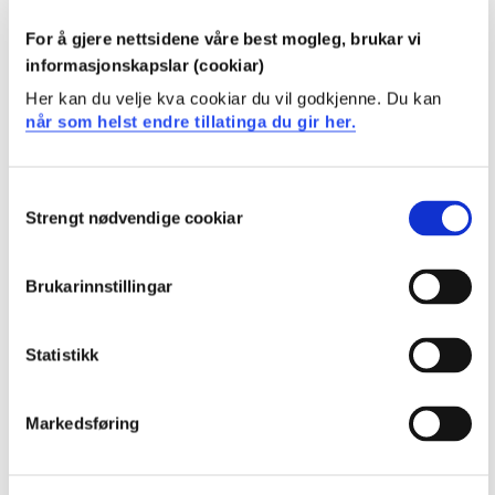
For å gjere nettsidene våre best mogleg, brukar vi
INFS400
informasjonskapslar (cookiar)
Her kan du velje kva cookiar du vil godkjenne. Du kan
Fordjuping i infeksjonsjukepleie og
når som helst endre tillatinga du gir her.
smittvern
Semester: 3
15 sp
Consent
Strengt nødvendige cookiar
Selection
Spesialisering lungesjukepleie
Brukarinnstillingar
Krav: 30 studiepoeng
Statistikk
Obligatoriske emner
Markedsføring
LUNG100
Klinisk lungesjukepleie, generell del