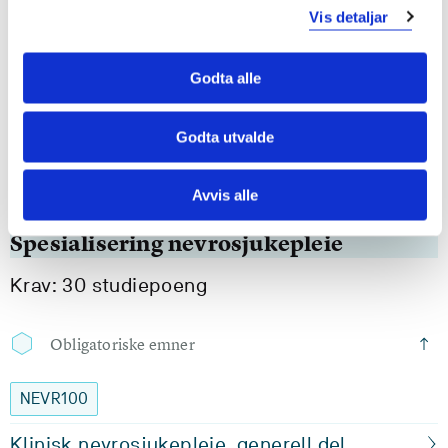
Vis detaljar
Semester: 1
15 sp
Godta alle
LUNG400
Fordjupning i lungesjukepleie
Godta utvalde
Semester: 3
15 sp
Avvis alle
Spesialisering nevrosjukepleie
Krav: 30 studiepoeng
Obligatoriske emner
NEVR100
Klinisk nevrosjukepleie, generell del