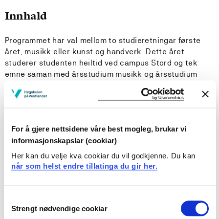
Innhald
Programmet har val mellom to studieretningar første
året, musikk eller kunst og handverk. Dette året
studerer studenten heiltid ved campus Stord og tek
emne saman med årsstudium musikk og årsstudium
kunst og handverk. Vidare har programmet kun
obligatoriske emne 2. og 3. året.
1. år – campusbasert
For å gjere nettsidene våre best mogleg, brukar vi
informasjonskapslar (cookiar)
Valfrie emne, A. Musikk:
Her kan du velje kva cookiar du vil godkjenne. Du kan
Utøve musikk, 15 sp
når som helst endre tillatinga du gir her.
Lage musikk, 15 sp
Samspill og musikalsk produksjon, 15 sp
Consent
Selvvalgt prosjekt, 15 sp
Strengt nødvendige cookiar
Selection