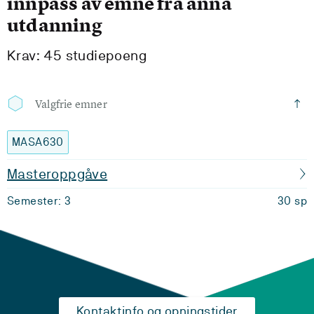
innpass av emne frå anna
utdanning
Krav: 45 studiepoeng
Valgfrie emner
MASA630
Masteroppgåve
Semester: 3
30 sp
Kontaktinfo og opningstider