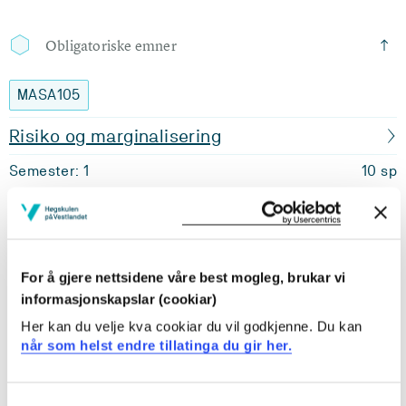
Obligatoriske emner
MASA105
Risiko og marginalisering
Semester: 1
10 sp
MASA201
Vilkår for deltaking, felleskap og kollektiv
For å gjere nettsidene våre best mogleg, brukar vi
handling
informasjonskapslar (cookiar)
Semester: 1
10 sp
Her kan du velje kva cookiar du vil godkjenne. Du kan
når som helst endre tillatinga du gir her.
MASA301