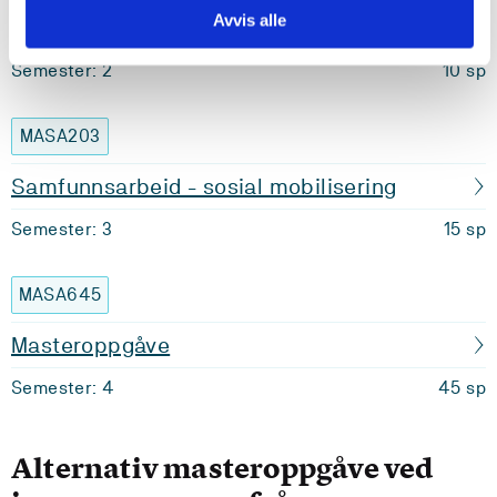
Avvis alle
Samfunnsvitskapleg vitskaptsteori
Semester: 2
10 sp
MASA203
Samfunnsarbeid - sosial mobilisering
Semester: 3
15 sp
MASA645
Masteroppgåve
Semester: 4
45 sp
Alternativ masteroppgåve ved