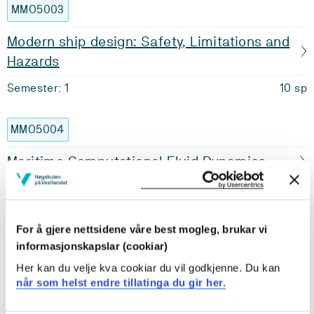
MMO5003
Modern ship design: Safety, Limitations and
Hazards
Semester: 1
10 sp
MMO5004
Maritime Computational Fluid Dynamics
Semester: 2
6 sp
MMO5005
For å gjere nettsidene våre best mogleg, brukar vi
informasjonskapslar (cookiar)
Cost Accounting
Her kan du velje kva cookiar du vil godkjenne. Du kan
når som helst endre tillatinga du gir her.
Semester: 2
6 sp