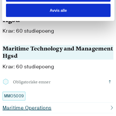
Offshore and Subsea Operations
Avvis alle
Hgsd
Krav: 60 studiepoeng
Maritime Technology and Management
Hgsd
Krav: 60 studiepoeng
Obligatoriske emner
MMO5009
Maritime Operations