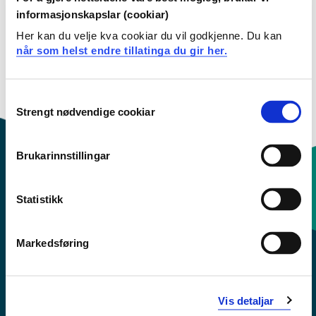
informasjonskapslar (cookiar)
Her kan du velje kva cookiar du vil godkjenne. Du kan
Studiestart 2021h
når som helst endre tillatinga du gir her.
Consent
Oversikt
Strengt nødvendige cookiar
Selection
Brukarinnstillingar
Kontaktinfo og opningstider
Statistikk
Sentralbord: 55 58 58 00
Markedsføring
Krise- og beredskapsnummer
Vis detaljar