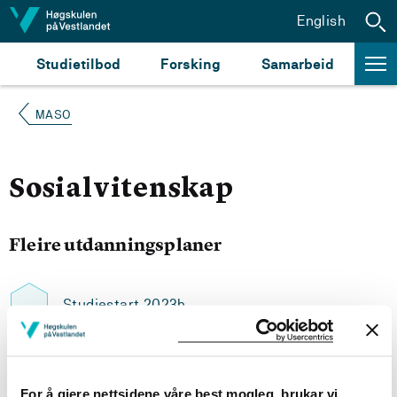
Hopp til innhald
English
Studietilbod
Forsking
Samarbeid
MASO
Sosialvitenskap
Fleire utdanningsplaner
Studiestart 2023h
Studiestart 2022h
For å gjere nettsidene våre best mogleg, brukar vi