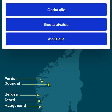
Tilgjengelegheitserklæring
Personvern
Godta alle
Godta utvalde
Avvis alle
Førde
Sogndal
Bergen
Stord
Haugesund