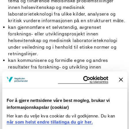
tema og tilhørende medisinske problemstillinger
innen helsevitenskap og medisinsk
laboratorieteknologi fra ulike kilder, analysere og
kritisk vurdere informasjonen på en strukturert måte.
kan gjennomføre et selvstendig, avgrenset
forsknings- eller utviklingsprosjekt innen
helsevitenskap og medisinsk laboratorieteknologi
under veiledning og i henhold til etiske normer og
retningslinjer.
kan kommunisere og formidle egne og andres
resultater fra forskning- og utvikling innen
helsevitenskap og medisinsk laboratorieteknologi til
både spesialister og allmennheten.
kan vurdere andres vitenskapelige arbeid innen
helsevitenskap og medisinsk laboratorieteknologi og
gi tilbakemeldinger.
For å gjere nettsidene våre best mogleg, brukar vi
informasjonskapslar (cookiar)
Generell kompetanse
Her kan du velje kva cookiar du vil godkjenne. Du kan
når som helst endre tillatinga du gir her.
Kandidaten...