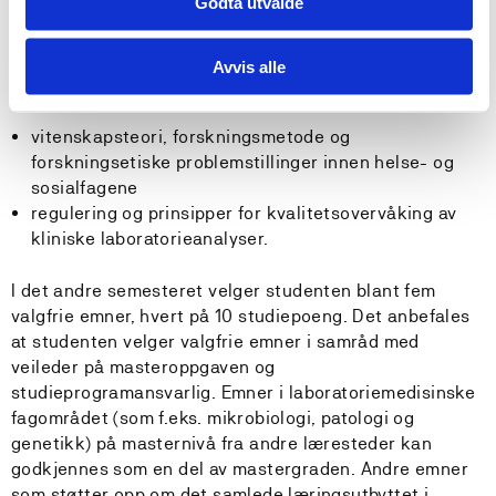
Godta utvalde
Det første semesteret legger grunnlaget for studiet
med to obligatoriske emner, hvert på 15 studiepoeng,
Avvis alle
der studenten skal tilegne seg en grundig forståelse av:
vitenskapsteori, forskningsmetode og
forskningsetiske problemstillinger innen helse- og
sosialfagene
regulering og prinsipper for kvalitetsovervåking av
kliniske laboratorieanalyser.
I det andre semesteret velger studenten blant fem
valgfrie emner, hvert på 10 studiepoeng. Det anbefales
at studenten velger valgfrie emner i samråd med
veileder på masteroppgaven og
studieprogramansvarlig. Emner i laboratoriemedisinske
fagområdet (som f.eks. mikrobiologi, patologi og
genetikk) på masternivå fra andre læresteder kan
godkjennes som en del av mastergraden. Andre emner
som støtter opp om det samlede læringsutbyttet i