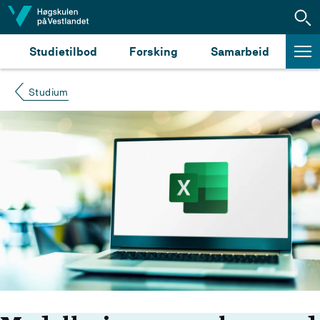
Hopp til innhald
Studietilbod
Forsking
Samarbeid
Studium