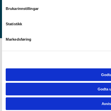
Stord
Brukarinnstillingar
Haugesund
Statistikk
Markedsføring
Godta
Godta u
Avvis