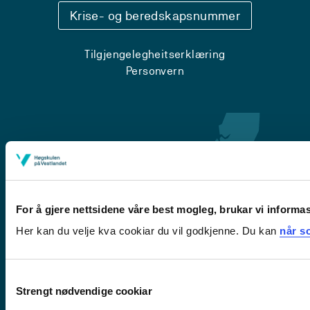
Krise- og beredskapsnummer
Tilgjengelegheitserklæring
Personvern
For å gjere nettsidene våre best mogleg, brukar vi informa
Her kan du velje kva cookiar du vil godkjenne. Du kan
når so
Førde
Sogndal
Consent
Strengt nødvendige cookiar
Selection
Bergen