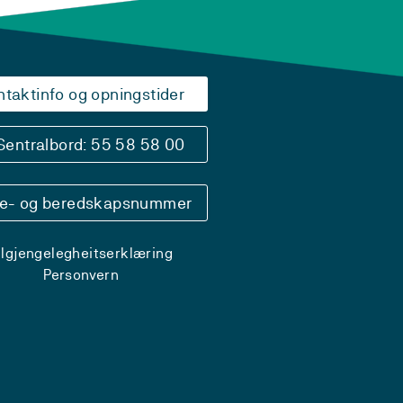
ntaktinfo og opningstider
Sentralbord: 55 58 58 00
se- og beredskapsnummer
ilgjengelegheitserklæring
Personvern