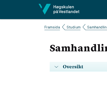
Hopp til innhald
Framsida
Studium
Samhandling
Samhandling
Oversikt