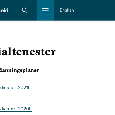
eid
English
ialtenester
tdanningsplaner
diestart 2021h
diestart 2020h