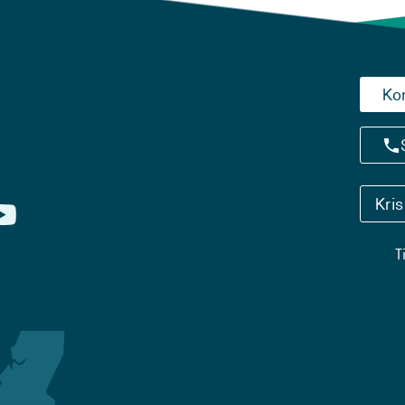
Ko
Kri
T