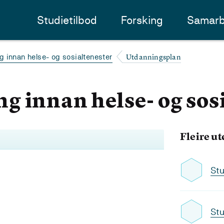
Studietilbod
Forsking
Samarb
Utdanningsplan
 innan helse- og sosialtenester
 innan helse- og sos
Fleire u
Stu
Stu