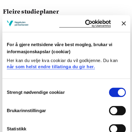
Fleire studieplaner
Kull Hausten 2026
Kull Hausten 2025
For å gjere nettsidene våre best mogleg, brukar vi
Kull Hausten 2023
informasjonskapslar (cookiar)
Her kan du velje kva cookiar du vil godkjenne. Du kan
Kull Hausten 2022
når som helst endre tillatinga du gir her.
Kull Hausten 2021
Consent
Kull Hausten 2020
Strengt nødvendige cookiar
Selection
Kull Hausten 2019
Brukarinnstillingar
Kull Hausten 2018
Kull Hausten 2017
Statistikk