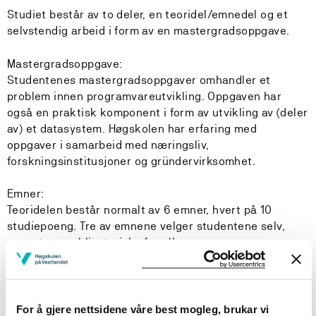
Studiet består av to deler, en teoridel/emnedel og et
selvstendig arbeid i form av en mastergradsoppgave.
Mastergradsoppgave:
Studentenes mastergradsoppgaver omhandler et
problem innen programvareutvikling. Oppgaven har
også en praktisk komponent i form av utvikling av (deler
av) et datasystem. Høgskolen har erfaring med
oppgaver i samarbeid med næringsliv,
forskningsinstitusjoner og gründervirksomhet.
Emner:
Teoridelen består normalt av 6 emner, hvert på 10
studiepoeng. Tre av emnene velger studentene selv,
mens tre er obligatoriske for alle.
Obligatoriske emner:
- INF 234 Algoritmer (UiB)
- MOD250 Avansert programvareteknologi (HiB)
For å gjere nettsidene våre best mogleg, brukar vi