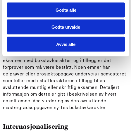
med mange ulike typer utstyr og basisprogramvarer. I
Godta alle
de fleste emner er det obligatoriske arbeider (forprøver)
med rapporter, labjournaler e.l. som skal leveres inn.
Godta utvalde
Vurderingsformer
Avvis alle
De fleste emner har avsluttende skriftlig eller muntlig
eksamen med bokstavkarakter, og i tillegg er det
forprøver som må være bestått. Noen emner har
delprøver eller prosjektoppgave underveis i semesteret
som teller med i sluttkarakteren i tillegg til en
avsluttende muntlig eller skriftlig eksamen. Detaljert
informasjon om dette er gitt i beskrivelsen av hvert
enkelt emne. Ved vurdering av den avsluttende
mastergradsoppgaven nyttes bokstavkarakter.
Internasjonalisering