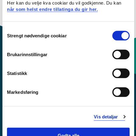
Her kan du velje kva cookiar du vil godkjenne. Du kan
når som helst endre tillatinga du gir her.
Oversikt
Consent
Strengt nødvendige cookiar
Selection
Brukarinnstillingar
Kontaktinfo og opningstider
Statistikk
Sentralbord: 55 58 58 00
Markedsføring
Krise- og beredskapsnummer
Tilgjengelegheitserklæring
Vis detaljar
Personvern
Godta alle