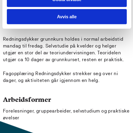
Redningsdykkerkurset har en varighet på totalt ni uker.
Avvis alle
Herav syv uker med Redningsdykker grunnkurs,
etterfulgt av to uker fagopplæring Redningsdykker.
Redningsdykker grunnkurs holdes i normal arbeidstid
mandag til fredag. Selvstudie på kvelder og helger
utgjør en stor del av teoriundervisningen. Teoridelen
utgjør ca 10 dager av grunnkurset, resten er praktisk.
Fagopplæring Redningsdykker strekker seg over ni
dager, og aktiviteten går igjennom en helg.
Arbeidsformer
Forelesninger, gruppearbeider, selvstudium og praktiske
øvelser