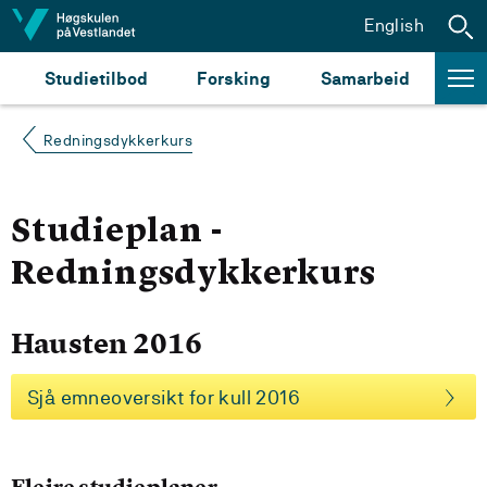
Hopp til innhald
English
Studietilbod
Forsking
Samarbeid
Redningsdykkerkurs
Studieplan -
Redningsdykkerkurs
Hausten 2016
Sjå emneoversikt for kull 2016
Fleire studieplaner