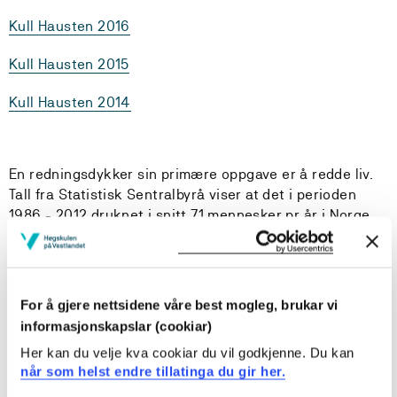
Kull Hausten 2016
Kull Hausten 2015
Kull Hausten 2014
En redningsdykker sin primære oppgave er å redde liv.
Tall fra Statistisk Sentralbyrå viser at det i perioden
1986 - 2012 druknet i snitt 71 mennesker pr år i Norge.
Av tall hentet inn fra de 19 ulike
redningsdykkerenhetene ser vi at det reddes ca 50
mennesker pr år av redningsdykkere. I tillegg bistår
redningsdykkere i å søke etter og hente opp ca 45
For å gjere nettsidene våre best mogleg, brukar vi
omkommende mennesker hvert år.
informasjonskapslar (cookiar)
Her kan du velje kva cookiar du vil godkjenne. Du kan
En Redningsdykker vil i operativ tjeneste møte fysiske
når som helst endre tillatinga du gir her.
og mentalt krevende situasjoner. På grunn av at tiden