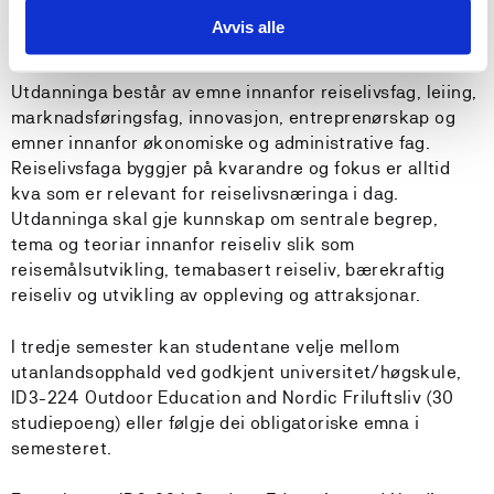
som gjev graden bachelor i reiselivsleiing. Studiet er på
Avvis alle
180 studiepoeng.
Utdanninga består av emne innanfor reiselivsfag, leiing,
marknadsføringsfag, innovasjon, entreprenørskap og
emner innanfor økonomiske og administrative fag.
Reiselivsfaga byggjer på kvarandre og fokus er alltid
kva som er relevant for reiselivsnæringa i dag.
Utdanninga skal gje kunnskap om sentrale begrep,
tema og teoriar innanfor reiseliv slik som
reisemålsutvikling, temabasert reiseliv, bærekraftig
reiseliv og utvikling av oppleving og attraksjonar.
I tredje semester kan studentane velje mellom
utanlandsopphald ved godkjent universitet/høgskule,
ID3-224 Outdoor Education and Nordic Friluftsliv (30
studiepoeng) eller følgje dei obligatoriske emna i
semesteret.