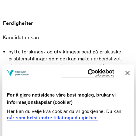
Ferdigheiter
Kandidaten kan:
nytte forskings- og utviklingsarbeid på praktiske
problemstillingar som dei kan møte i arbeidslivet
planleggje og gjennomføre eigne prosjekt
jobbe saman med andre i grupper, kunne formidle
fagstoff skriftleg og munnleg og kunne utveksle
synspunkt og erfaringar, og slik sett bidra til utvikling
av god praksis
For å gjere nettsidene våre best mogleg, brukar vi
framskaffe, analysere og presentere økonomisk
informasjonskapslar (cookiar)
styringsinformasjon
Her kan du velje kva cookiar du vil godkjenne. Du kan
sjå dei ulike fagområda i samanheng, slik at dei kan
når som helst endre tillatinga du gir her.
bruke kunnskapar og ferdigheiter frå fleire fag på ei
bestemt problemstilling
bidra til utviklingsarbeid for å fremje verksemda si