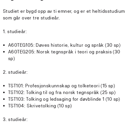
Studiet er bygd opp av ti emner, og er et heltidsstudium
som går over tre studieår.
1. studieår:
A60TEG105: Døves historie, kultur og språk (30 sp)
A60TEG205: Norsk tegnspråk i teori og praksis (30
sp)
2. studieår:
TST101: Profesjonskunnskap og tolketeori (15 sp)
TST102: Tolking til og fra norsk tegnspråk (25 sp)
TST103: Tolking og ledsaging for døvblinde 1 (10 sp)
TST104: Skrivetolking (10 sp)
3. studieår: