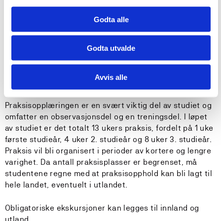
I studiet inngår 13 uker praksis.
Godta alle
Studiet er bygd opp av ti emner, og er et heltidsstudium
Godta utvalde
som går over tre studieår.
Avvis alle
Praksis
Praksisopplæringen er en svært viktig del av studiet og
omfatter en observasjonsdel og en treningsdel. I løpet
av studiet er det totalt 13 ukers praksis, fordelt på 1 uke
første studieår, 4 uker 2. studieår og 8 uker 3. studieår.
Praksis vil bli organisert i perioder av kortere og lengre
varighet. Da antall praksisplasser er begrenset, må
studentene regne med at praksisopphold kan bli lagt til
hele landet, eventuelt i utlandet.
Obligatoriske ekskursjoner kan legges til innland og
utland.