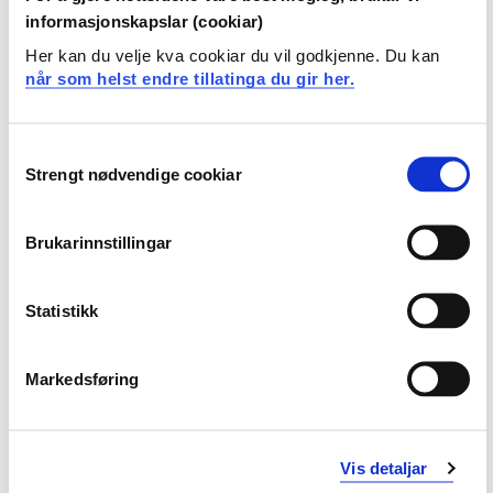
døvblinde og døvblitte er fordelt på følgende hovedtema
informasjonskapslar (cookiar)
med en rekke underliggende tema:
Her kan du velje kva cookiar du vil godkjenne. Du kan
når som helst endre tillatinga du gir her.
Døves kultur og historie
Norsk tegnspråk i teori og praksis
Kommunikasjon og språk
Consent
Norsk tale- og/eller skriftspråk
Strengt nødvendige cookiar
Selection
Tolketeori
Tolke- og samfunnskunnskap
Ulike inter- og intralinguale tolkemetoder, som
Brukarinnstillingar
tolking mellom norsk og norsk tegnspråk,
skrivetolking og
Statistikk
tolking for døvblinde
Markedsføring
Beskrivelseslære, ledsagingsteknikker
Profesjonskunnskap, tolkehistorikk og yrkesetikk
Vis detaljar