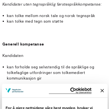
Kandidater uten tegnspråklig førstespråkkompetanse:
kan tolke mellom norsk tale og norsk tegnspråk
kan tolke med tegn som støtte
Generell kompetanse
Kandidaten
kan forholde seg selvstendig til de språklige og
tolkefaglige utfordringer som tolkemediert
kommunikasjon gir
Innhald
Det faglige innholdet i studiet som tolk for døve,
For å gjere nettsidene våre best mogleg, brukar vi