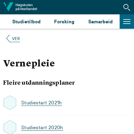
Hopp til innhald
Studietilbod
Forsking
Samarbeid
VER
Vernepleie
Fleire utdanningsplaner
Studiestart 2021h
Studiestart 2020h