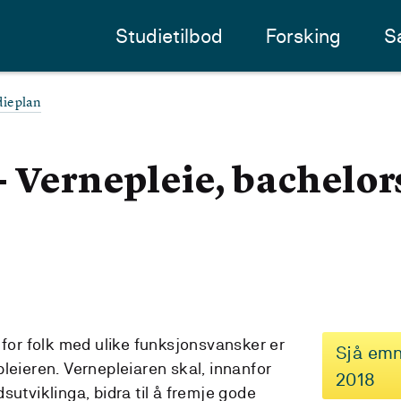
Studietilbod
Forsking
S
dieplan
- Vernepleie, bachelo
 for folk med ulike funksjonsvansker er
Sjå emn
leieren. Vernepleiaren skal, innanfor
2018
sutviklinga, bidra til å fremje gode