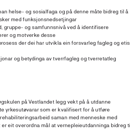
n helse- og sosialfaga og på denne måte bidreg til å
nesker med funksjonsnedsetjingar
vid, gruppe- og samfunnsnivå ved å identifisere
rer og motverke desse
osess der dei har utvikla ein forsvarleg fagleg og eti
nar og betydinga av tverrfagleg og tverretatleg
gskulen på Vestlandet legg vekt på å utdanne
te yrkesutøvarar som er kvalifisert for å utføre
 og rehabiliteringsarbeid saman med menneske med
er eit overordna mål at vernepleieutdanninga bidreg ti