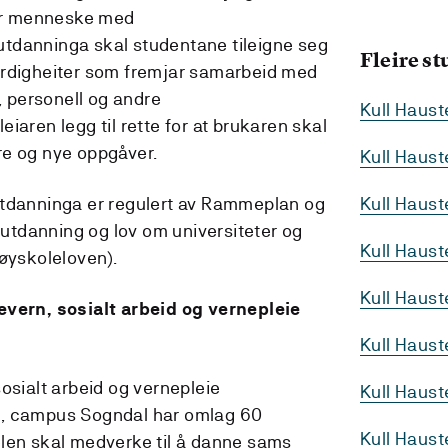
for menneske med
tdanninga skal studentane tileigne seg
Fleire s
erdigheiter som fremjar samarbeid med
 personell og andre
Kull Haus
iaren legg til rette for at brukaren skal
re og nye oppgåver.
Kull Haus
utdanninga er regulert av Rammeplan og
Kull Haust
ieutdanning og lov om universiteter og
Kull Haus
høyskoleloven).
Kull Haus
evern, sosialt arbeid og vernepleie
Kull Haus
osialt arbeid og vernepleie
Kull Haust
t, campus Sogndal har omlag 60
Kull Haus
elen skal medverke til å danne sams