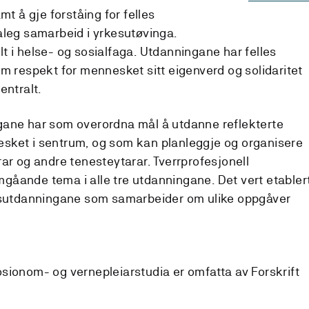
mt å gje forståing for felles
aleg samarbeid i yrkesutøvinga.
t i helse- og sosialfaga. Utdanningane har felles
om respekt for mennesket sitt eigenverd og solidaritet
entralt.
gane har som overordna mål å utdanne reflekterte
sket i sentrum, og som kan planleggje og organisere
ar og andre tenesteytarar. Tverrprofesjonell
åande tema i alle tre utdanningane. Det vert etabler
onsutdanningane som samarbeider om ulike oppgåver
sionom- og vernepleiarstudia er omfatta av Forskrift