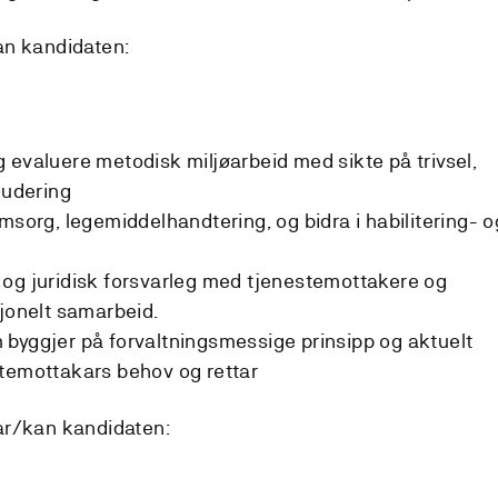
an kandidaten:
 evaluere metodisk miljøarbeid med sikte på trivsel,
ludering
msorg, legemiddelhandtering, og bidra i habilitering- o
 og juridisk forsvarleg med tjenestemottakere og
sjonelt samarbeid.
byggjer på forvaltningsmessige prinsipp og aktuelt
stemottakars behov og rettar
ar/kan kandidaten: