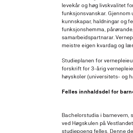
levekår og høg livskvalitet 
funksjonsvanskar. Gjennom u
kunnskapar, haldningar og f
funksjonshemma, pårørande,
samarbeidspartnarar. Verneple
meistre eigen kvardag og læ
Studieplanen for vernepleie
forskrift for 3-årig verneple
høyskoler (universitets- og 
Felles innhaldsdel for barn
Bachelorstudia i barnevern, s
ved Høgskulen på Vestlande
studiepoeng felles. Denne d