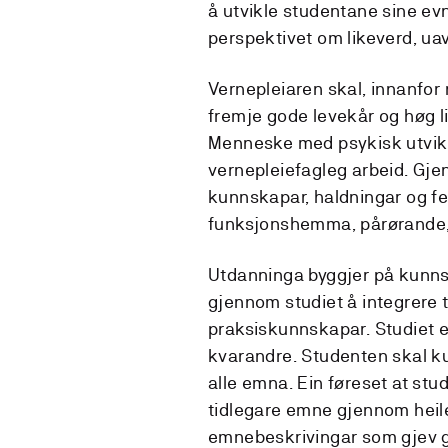
å utvikle studentane sine evn
perspektivet om likeverd, uav
Vernepleiaren skal, innanfor 
fremje gode levekår og høg 
Menneske med psykisk utvikl
vernepleiefagleg arbeid. Gje
kunnskapar, haldningar og f
funksjonshemma, pårørande, 
Utdanninga byggjer på kunns
gjennom studiet å integrere 
praksiskunnskapar. Studiet e
kvarandre. Studenten skal k
alle emna. Ein føreset at s
tidlegare emne gjennom heile
emnebeskrivingar som gjev gr