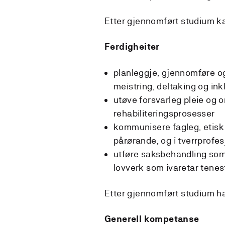
Etter gjennomført studium k
Ferdigheiter
planleggje, gjennomføre og
meistring, deltaking og ink
utøve forsvarleg pleie og o
rehabiliteringsprosesser
kommunisere fagleg, etisk
pårørande, og i tverrprofe
utføre saksbehandling som 
lovverk som ivaretar tene
Etter gjennomført studium h
Generell kompetanse