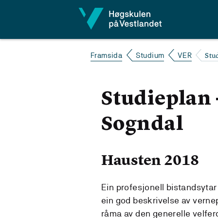
Hopp til innhald
Stu
Framsida
Studium
VER
Studieplan 
Sogndal
Hausten 2018
Ein profesjonell bistandsytar
ein god beskrivelse av vernep
råma av den generelle velferd