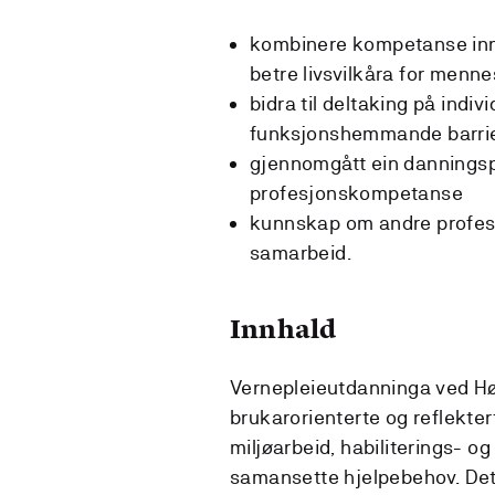
kombinere kompetanse inna
betre livsvilkåra for men
bidra til deltaking på indi
funksjonshemmande barrie
gjennomgått ein danningspr
profesjonskompetanse
kunnskap om andre profesjo
samarbeid.
Innhald
Vernepleieutdanninga ved Hø
brukarorienterte og reflekter
miljøarbeid, habiliterings-
samansette hjelpebehov. Det 