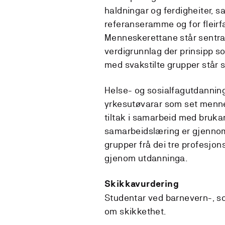
haldningar og ferdigheiter, sa
referanseramme og for fleirf
Menneskerettane står sentral
verdigrunnlag der prinsipp s
med svakstilte grupper står s
Helse- og sosialfagutdannin
yrkesutøvarar som set menne
tiltak i samarbeid med brukar
samarbeidslæring er gjennomg
grupper frå dei tre profesj
gjenom utdanninga.
Skikkavurdering
Studentar ved barnevern-, so
om skikkethet.