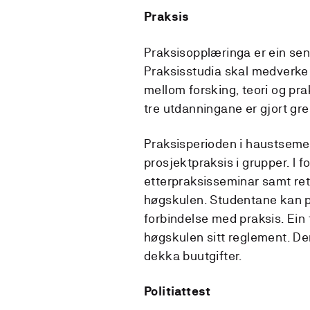
Praksis
Praksisopplæringa er ein sen
Praksisstudia skal medverke 
mellom forsking, teori og pra
tre utdanningane er gjort grei
Praksisperioden i haustsemest
prosjektpraksis i grupper. I 
etterpraksisseminar samt rettl
høgskulen. Studentane kan p
forbindelse med praksis. Ein f
høgskulen sitt reglement. De
dekka buutgifter.
Politiattest