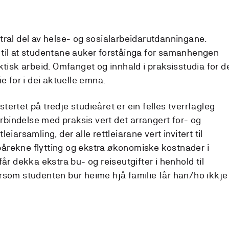
tral del av helse- og sosialarbeidarutdanningane.
til at studentane auker forståinga for samanhengen
ktisk arbeid. Omfanget og innhald i praksisstudia for d
e for i dei aktuelle emna.
ertet på tredje studieåret er ein felles tverrfagleg
forbindelse med praksis vert det arrangert for- og
eiarsamling, der alle rettleiarane vert invitert til
årekne flytting og ekstra økonomiske kostnader i
år dekka ekstra bu- og reiseutgifter i henhold til
rsom studenten bur heime hjå familie får han/ho ikkje