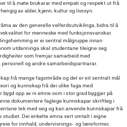
er til å møte brukarar med empati og respekt ut frå
hengig av alder, kjønn, kultur og livssyn.
råma av den generelle velferdsutviklinga, bidra til å
livskvalitet for menneske med funksjonsvanskar.
ingshemming er ei sentral målgruppe innan
nnom utdanninga skal studentane tileigne seg
erdigheiter som fremjar samarbeid med
personell og andre samarbeidspartnarar.
kap frå mange fagområde og det er eit sentralt mål
teori og kunnskap frå dei ulike faga med
r bygd opp av ni emne som i stor grad byggjer på
unne dokumentere faglege kunnskapar skriftleg i
tudentane tek med seg og kan anvende kunnskapar frå
 studiet. Dei enkelte emna vert omtalt i eigne
eie for innhald, undervisnings- og læreformer,