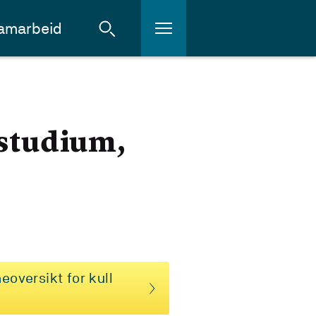
amarbeid
rstudium,
eoversikt for kull