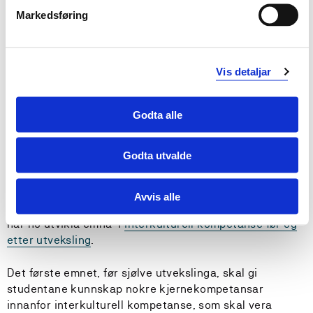
Markedsføring
Vis detaljar
Ane Bergersen
Godta alle
Dosent
Godta utvalde
Ho har lang fartstid innanfor fagfelt som interkulturell
kommunikasjon og
Global Knowledge
. Saman med blant
Avvis alle
andre
Hildegunn Loftesnes,
Aud Berit Fossøy
og
NOREC
har ho utvikla emna i
interkulturell kompetanse før og
etter utveksling
.
Det første emnet, før sjølve utvekslinga, skal gi
studentane kunnskap nokre kjernekompetansar
innanfor interkulturell kompetanse, som skal vera