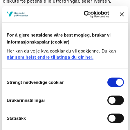
diskuterte potensielle utfordringar, seier Iversen.
I Frankrike har ho blant anna merka seg at folk
kommuniserer annleis.
– I Noreg er vi meir reserverte. Her er det meir vanleg at
For å gjere nettsidene våre best mogleg, brukar vi
folk snakkar med deg på banen og liknande, forklarer
informasjonskapslar (cookiar)
ho.
Her kan du velje kva cookiar du vil godkjenne. Du kan
når som helst endre tillatinga du gir her.
HVL i teten
Consent
– HVL er tidleg ute med slike emne. Kanskje vi etter
Strengt nødvendige cookiar
Selection
kvart kan tilby desse emna til studentar ved andre
institusjonar, seier dosent Bergersen.
Brukarinnstillingar
– Emnet består av to delar, fortel Bergersen.
Statistikk