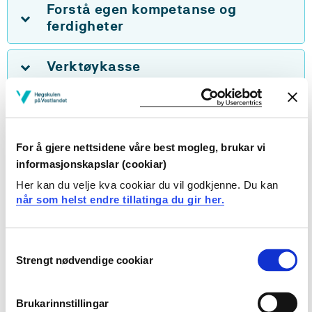
Forstå egen kompetanse og
ferdigheter
Verktøykasse
Veiledning
Nettverksbygging
For å gjere nettsidene våre best mogleg, brukar vi
informasjonskapslar (cookiar)
Her kan du velje kva cookiar du vil godkjenne. Du kan
Programmer
når som helst endre tillatinga du gir her.
Overførbare ferdighetskurs
Consent
Strengt nødvendige cookiar
Selection
Brukarinnstillingar