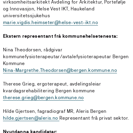
virksomheitsarkitekt Avdeling for Arkitektur, Portefølje
og Innovasjon, Helse Vest IKT, Haukeland
universitetssjukehus
marie.vigdis.heimseter@helse-vest-ikt.no
Ekstern representant frå kommunehelsetenesta:
Nina Theodorsen, rådgivar
kommunefysioterapeutar/avtalefysioterapeutar Bergen
Kommune
Nina-Margrethe.Theodorsen@bergen.kommune.no
Therese Grieg, ergoterapeut, avdelingsleiar
kvardagsrehabilitering Bergen kommune
therese.grieg@bergen.kommune.no
Hilde Gjertsen, fagradiograf MR, Aleris Bergen
hilde.gjertsen@aleris.no
Representant frå privat sektor.
Nyutdanna kandidatar: