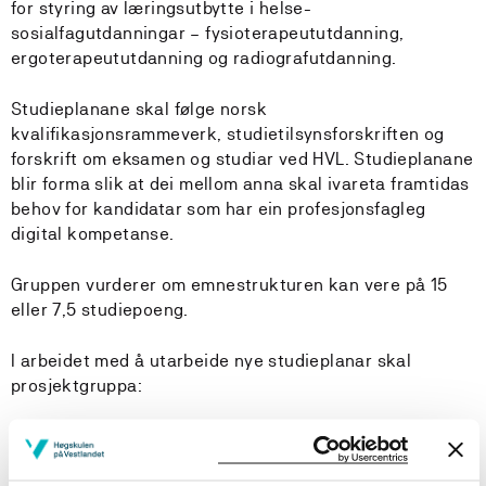
for styring av læringsutbytte i helse-
sosialfagutdanningar – fysioterapeututdanning,
ergoterapeututdanning og radiografutdanning.
Studieplanane skal følge norsk
kvalifikasjonsrammeverk, studietilsynsforskriften og
forskrift om eksamen og studiar ved HVL. Studieplanane
blir forma slik at dei mellom anna skal ivareta framtidas
behov for kandidatar som har ein profesjonsfagleg
digital kompetanse.
Gruppen vurderer om emnestrukturen kan vere på 15
eller 7,5 studiepoeng.
I arbeidet med å utarbeide nye studieplanar skal
prosjektgruppa:
identifisere og vurdere felles undervisning/- temaer/
evt. emne og integrere dette i arbeidet.