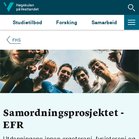
Hopp til innhald
Studietilbod
Forsking
Samarbeid
FHS
Samordningsprosjektet -
EFR
Utdanningane innan ergoterapi, fysioterapi og