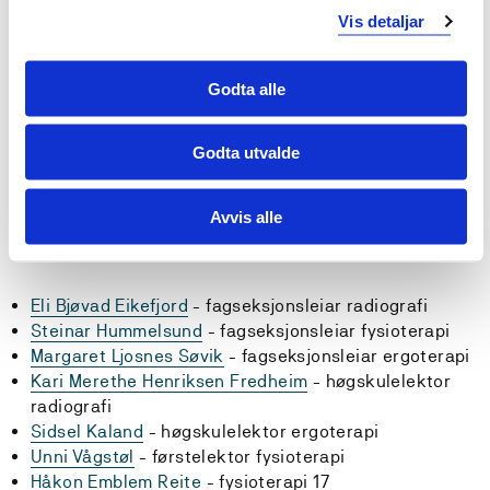
Vis detaljar
Prosjektplan
Godta alle
Arbeidsprosess
Godta utvalde
Avvis alle
Medlemmer av prosjektgruppa er:
Eli Bjøvad Eikefjord
- fagseksjonsleiar radiografi
Steinar Hummelsund
- fagseksjonsleiar fysioterapi
Margaret Ljosnes Søvik
- fagseksjonsleiar ergoterapi
Kari Merethe Henriksen Fredheim
- høgskulelektor
radiografi
Sidsel Kaland
- høgskulelektor ergoterapi
Unni Vågstøl
- førstelektor fysioterapi
Håkon Emblem Reite
- fysioterapi 17