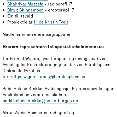
Shahriyar Mustafa
- radiografi 17
Birgit Skinnemoen
- ergoterapi 17
Ein tillitsvald
Prosjektleiar
Hilde Kristin Tveit
Medlemmer av referansegruppa er:
Ekstern representant frå spesialisthelsetenesta:
Tor Frithjof Wigers, fysioterapeut og einingsleiar ved
Avdeling for Rehabiliteringstjenester ved Haraldsplass
Diakonale Sykehus
tor.frithjof.wigers.larsen@haraldsplass.no
Bodil Helene Stokke, Avdelingssjef Ergoterapiavdelingen
Haukeland universitetssjukehus
bodil.helene.stokke@helse-bergen.no
Marie Vigdis Heimseter, radiograf og