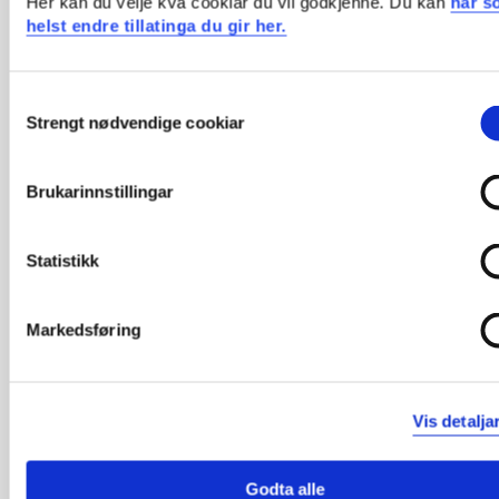
Her kan du velje kva cookiar du vil godkjenne. Du kan
når s
Styringsdokument
helst endre tillatinga du gir her.
Strategi 2021-2023
Consent
Strengt nødvendige cookiar
Selection
Årsrapport 2021
Brukarinnstillingar
Årsrapport 2020
Statistikk
Årsrapport 2019
Markedsføring
Årsrapport 2018
Vis detalja
Årsrapport 2017
Godta alle