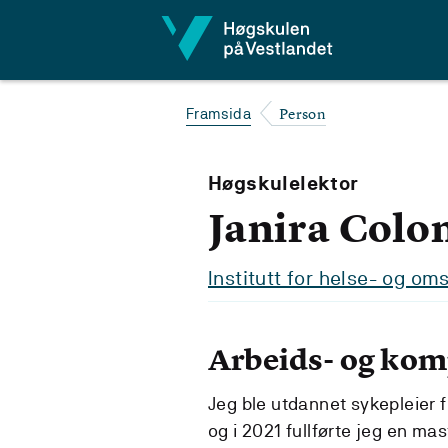
Hopp til innhald
Person
Framsida
Høgskulelektor
Janira Colo
Institutt for helse- og o
Arbeids- og ko
Jeg ble utdannet sykepleier f
og i 2021 fullførte jeg en ma