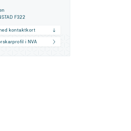
en
STAD F322
 ned kontaktkort
orskarprofil i NVA