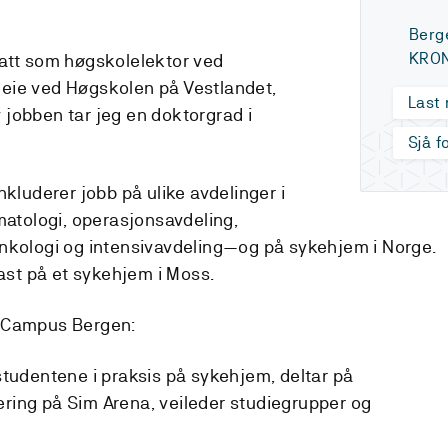
Berg
KRON
satt som høgskolelektor ved
eie ved Høgskolen på Vestlandet,
Last
jobben tar jeg en doktorgrad i
Sjå f
nkluderer jobb på ulike avdelinger i
tologi, operasjonsavdeling,
nkologi og intensivavdeling—og på sykehjem i Norge.
fast på et sykehjem i Moss.
, Campus Bergen:
 studentene i praksis på sykehjem, deltar på
ering på Sim Arena, veileder studiegrupper og