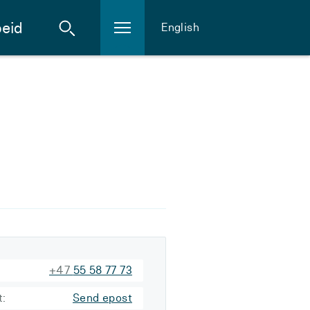
eid
English
+47
55 58 77 73
t:
Send epost