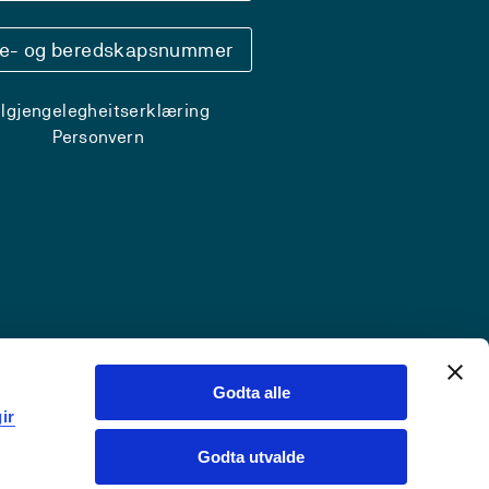
se- og beredskapsnummer
ilgjengelegheitserklæring
Personvern
Godta alle
ir
Godta utvalde