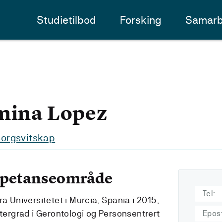
Studietilbod
Forsking
Samarb
mina Lopez
msorgsvitskap
mpetanseområde
Tel:
ra Universitetet i Murcia, Spania i 2015,
stergrad i Gerontologi og Personsentrert
Epos