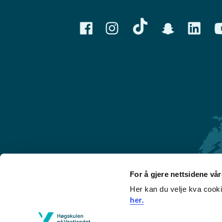
For å gjere nettsidene vå
Her kan du velje kva cook
Førde
her.
Sogndal