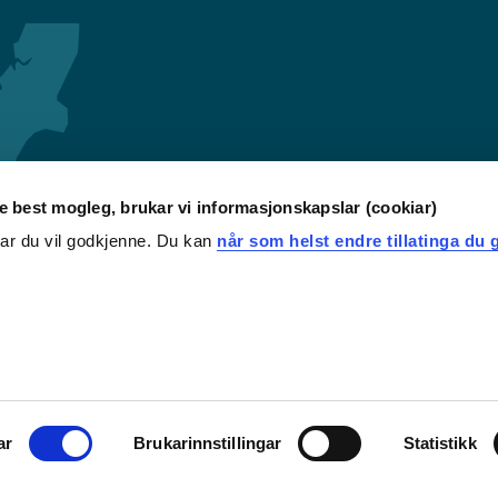
re best mogleg, brukar vi informasjonskapslar (cookiar)
iar du vil godkjenne. Du kan
når som helst endre tillatinga du g
ar
Brukarinnstillingar
Statistikk