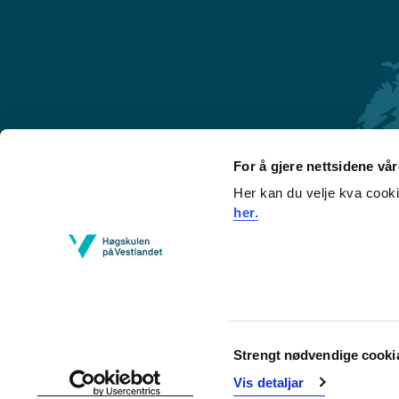
For å gjere nettsidene vå
Her kan du velje kva cook
Førde
her.
Sogndal
Bergen
Stord
Haugesund
Consent
Strengt nødvendige cooki
Selection
Vis detaljar