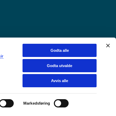
Godta alle
ir
Godta utvalde
Avvis alle
Markedsføring
Chat