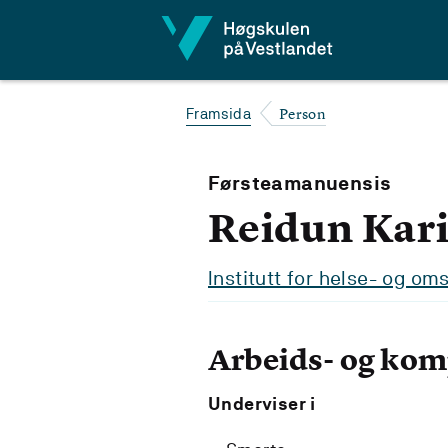
Hopp til innhald
Person
Framsida
Førsteamanuensis
Reidun Kar
Institutt for helse- og o
Arbeids- og ko
Underviser i