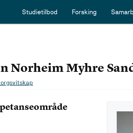
Studietilbod
Forsking
Samarb
in Norheim Myhre San
msorgsvitskap
mpetanseområde