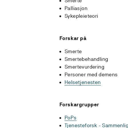
Smerte
Palliasjon
Sykepleieteori
Forskar på
Smerte
Smertebehandling
Smertevurdering
Personer med demens
Helsetjenesten
Forskargrupper
PoPs
Tjenesteforsk - Sammenli