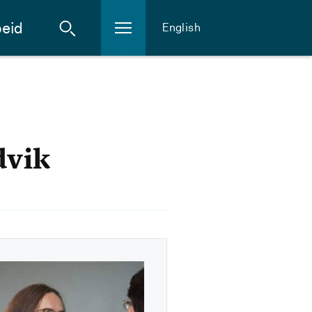
eid
English
dvik