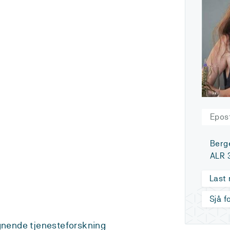
Epos
Berg
ALR 
Last
Sjå f
gnende tjenesteforskning