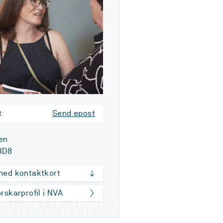
t:
Send epost
en
3D8
 ned kontaktkort
orskarprofil i NVA