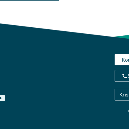
Ko
Kri
T